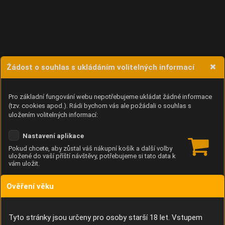
Žádost o souhlas s ukládáním volitelných informací
Pro základní fungování webu nepotřebujeme ukládat žádné informace
(tzv. cookies apod.). Rádi bychom vás ale požádali o souhlas s
uložením volitelných informací:
Nastavení aplikace
Pokud chcete, aby zůstal váš nákupní košík a další volby
uložené do vaší příští návštěvy, potřebujeme si tato data k
vám uložit.
Ověření věku
Anonymní unikátní ID
Díky němu příště poznáme, že se jedná o stejné zařízení, a
budeme tak moci přesněji vyhodnotit návštěvnost.
Identifikátor je zcela anonymní.
Tyto stránky jsou určeny pro osoby starší 18 let. Vstupem