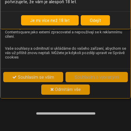
potvrzujete, že vám je alespoň 18 let.
Content Square
Analýza chování návštěvníků na webu (pohyb kurzoru,
kliknutí, procházení stránek a heatmapy), která
Je mi více než 18 let
Odejít
provozovateli e-shopu Betelné škopek pomáhá zlepšovat
obsah a použitelnost. Data zpracovává služba
Contentsquare jako externí zpracovatel a nepoužívají se k reklamnímu
cílení.
Vaše souhlasy a odmítnutí si ukládáme do vašeho zařízení, abychom se
vás už příště znovu neptali. Můžete je kdykoli později upravit ve Správě
cookies
Souhlasím se vším
Souhlasím s vybranými
Odmítám vše