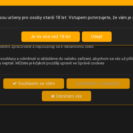
Anonymní unikátní ID
němu příště poznáme, že se jedná o stejné zařízení, a budeme tak
přesněji vyhodnotit návštěvnost. Identifikátor je zcela anonymní.
sou určeny pro osoby starší 18 let. Vstupem potvrzujete, že vám je 
Content Square
za chování návštěvníků na webu (pohyb kurzoru, kliknutí, procházení
Je mi více než 18 let
Odejít
ek a heatmapy), která provozovateli e-shopu Betelné škopek pomáhá
ovat obsah a použitelnost. Data zpracovává služba Contentsquare
externí zpracovatel a nepoužívají se k reklamnímu cílení.
souhlasy a odmítnutí si ukládáme do vašeho zařízení, abychom se vás už příš
 neptali. Můžete je kdykoli později upravit ve Správě cookies
Souhlasím se vším
Souhlasím s vybranými
Odmítám vše