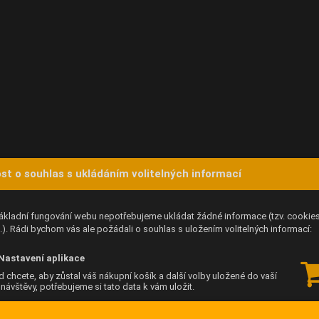
st o souhlas s ukládáním volitelných informací
ákladní fungování webu nepotřebujeme ukládat žádné informace (tzv. cookie
). Rádi bychom vás ale požádali o souhlas s uložením volitelných informací:
Nastavení aplikace
 chcete, aby zůstal váš nákupní košík a další volby uložené do vaší
í návštěvy, potřebujeme si tato data k vám uložit.