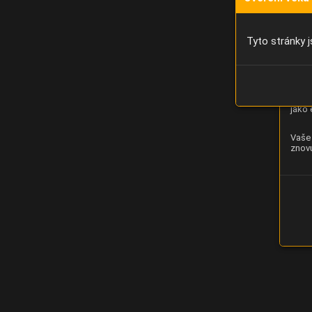
Díky 
moci 
Tyto stránky j
Analý
strán
zlepš
jako 
Vaše 
znovu