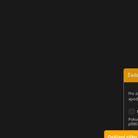
Žádo
Pro z
apod.
Pokud
příšt
Ověření věku