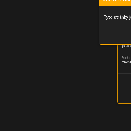
Díky 
moci 
Tyto stránky j
Analý
strán
zlepš
jako 
Vaše 
znovu