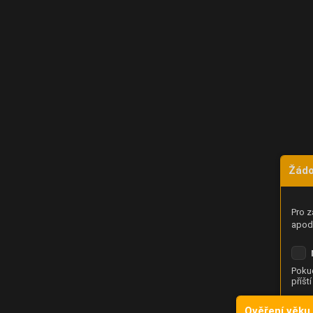
Žádo
Pro z
apod.
Pokud
příšt
Ověření věku