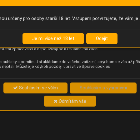
Anonymní unikátní ID
němu příště poznáme, že se jedná o stejné zařízení, a budeme tak
přesněji vyhodnotit návštěvnost. Identifikátor je zcela anonymní.
sou určeny pro osoby starší 18 let. Vstupem potvrzujete, že vám je 
Content Square
za chování návštěvníků na webu (pohyb kurzoru, kliknutí, procházení
Je mi více než 18 let
Odejít
ek a heatmapy), která provozovateli e-shopu Betelné škopek pomáhá
ovat obsah a použitelnost. Data zpracovává služba Contentsquare
externí zpracovatel a nepoužívají se k reklamnímu cílení.
souhlasy a odmítnutí si ukládáme do vašeho zařízení, abychom se vás už příš
 neptali. Můžete je kdykoli později upravit ve Správě cookies
Souhlasím se vším
Souhlasím s vybranými
Odmítám vše