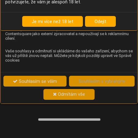
potvrzujete, že vám je alespoň 18 let.
Content Square
Analýza chování návštěvníků na webu (pohyb kurzoru,
kliknutí, procházení stránek a heatmapy), která
Je mi více než 18 let
Odejít
provozovateli e-shopu Betelné škopek pomáhá zlepšovat
obsah a použitelnost. Data zpracovává služba
Contentsquare jako externí zpracovatel a nepoužívají se k reklamnímu
cílení.
Vaše souhlasy a odmítnutí si ukládáme do vašeho zařízení, abychom se
vás už příště znovu neptali. Můžete je kdykoli později upravit ve Správě
cookies
Souhlasím se vším
Souhlasím s vybranými
Odmítám vše