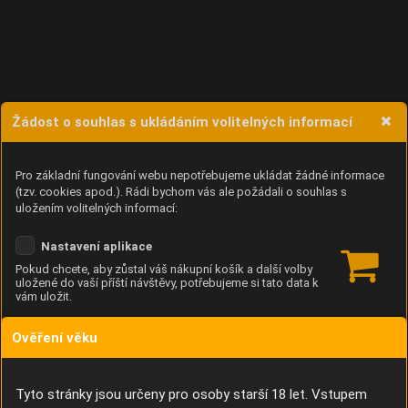
Žádost o souhlas s ukládáním volitelných informací
Pro základní fungování webu nepotřebujeme ukládat žádné informace
(tzv. cookies apod.). Rádi bychom vás ale požádali o souhlas s
uložením volitelných informací:
Nastavení aplikace
Pokud chcete, aby zůstal váš nákupní košík a další volby
uložené do vaší příští návštěvy, potřebujeme si tato data k
vám uložit.
Ověření věku
Anonymní unikátní ID
Díky němu příště poznáme, že se jedná o stejné zařízení, a
budeme tak moci přesněji vyhodnotit návštěvnost.
Identifikátor je zcela anonymní.
Tyto stránky jsou určeny pro osoby starší 18 let. Vstupem