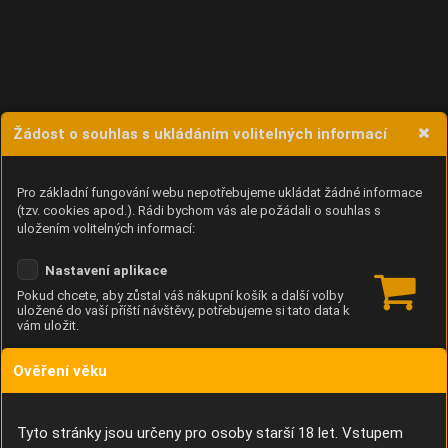
Žádost o souhlas s ukládáním volitelných informací
Pro základní fungování webu nepotřebujeme ukládat žádné informace
(tzv. cookies apod.). Rádi bychom vás ale požádali o souhlas s
uložením volitelných informací:
Nastavení aplikace
Pokud chcete, aby zůstal váš nákupní košík a další volby
uložené do vaší příští návštěvy, potřebujeme si tato data k
vám uložit.
Ověření věku
Anonymní unikátní ID
Díky němu příště poznáme, že se jedná o stejné zařízení, a
budeme tak moci přesněji vyhodnotit návštěvnost.
Identifikátor je zcela anonymní.
Tyto stránky jsou určeny pro osoby starší 18 let. Vstupem