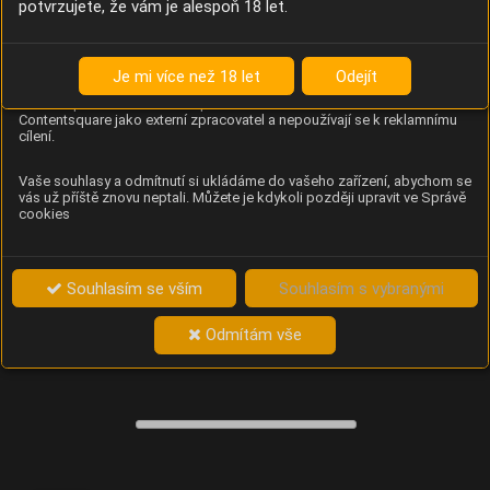
potvrzujete, že vám je alespoň 18 let.
Content Square
Analýza chování návštěvníků na webu (pohyb kurzoru,
kliknutí, procházení stránek a heatmapy), která
Je mi více než 18 let
Odejít
provozovateli e-shopu Betelné škopek pomáhá zlepšovat
obsah a použitelnost. Data zpracovává služba
Contentsquare jako externí zpracovatel a nepoužívají se k reklamnímu
cílení.
Vaše souhlasy a odmítnutí si ukládáme do vašeho zařízení, abychom se
vás už příště znovu neptali. Můžete je kdykoli později upravit ve Správě
cookies
Souhlasím se vším
Souhlasím s vybranými
Odmítám vše