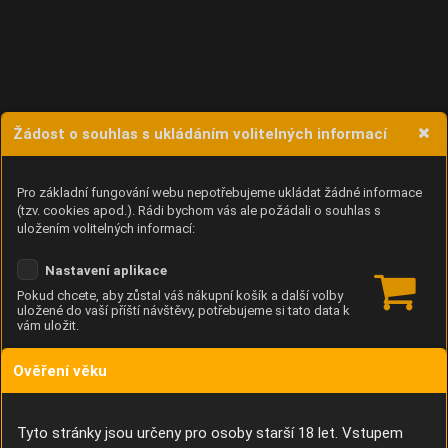
Žádost o souhlas s ukládáním volitelných informací
Pro základní fungování webu nepotřebujeme ukládat žádné informace
(tzv. cookies apod.). Rádi bychom vás ale požádali o souhlas s
uložením volitelných informací:
Nastavení aplikace
Pokud chcete, aby zůstal váš nákupní košík a další volby
uložené do vaší příští návštěvy, potřebujeme si tato data k
vám uložit.
Ověření věku
Anonymní unikátní ID
Díky němu příště poznáme, že se jedná o stejné zařízení, a
budeme tak moci přesněji vyhodnotit návštěvnost.
Identifikátor je zcela anonymní.
Tyto stránky jsou určeny pro osoby starší 18 let. Vstupem