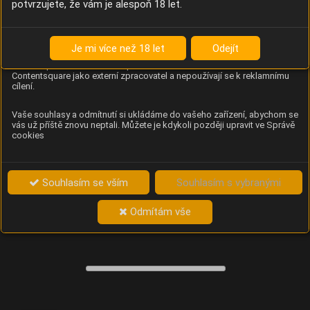
potvrzujete, že vám je alespoň 18 let.
Content Square
Analýza chování návštěvníků na webu (pohyb kurzoru,
kliknutí, procházení stránek a heatmapy), která
Je mi více než 18 let
Odejít
provozovateli e-shopu Betelné škopek pomáhá zlepšovat
obsah a použitelnost. Data zpracovává služba
Contentsquare jako externí zpracovatel a nepoužívají se k reklamnímu
cílení.
Vaše souhlasy a odmítnutí si ukládáme do vašeho zařízení, abychom se
vás už příště znovu neptali. Můžete je kdykoli později upravit ve Správě
cookies
Souhlasím se vším
Souhlasím s vybranými
Odmítám vše