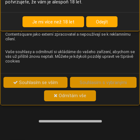
potvrzujete, že vám je alespoň 18 let.
Content Square
Analýza chování návštěvníků na webu (pohyb kurzoru,
kliknutí, procházení stránek a heatmapy), která
Je mi více než 18 let
Odejít
provozovateli e-shopu Betelné škopek pomáhá zlepšovat
obsah a použitelnost. Data zpracovává služba
Contentsquare jako externí zpracovatel a nepoužívají se k reklamnímu
cílení.
Vaše souhlasy a odmítnutí si ukládáme do vašeho zařízení, abychom se
vás už příště znovu neptali. Můžete je kdykoli později upravit ve Správě
cookies
Souhlasím se vším
Souhlasím s vybranými
Odmítám vše