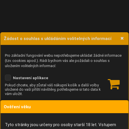
Žádost o souhlas s ukládáním volitelných informací
Pro základní fungování webu nepotřebujeme ukládat žádné informace
(tzv. cookies apod.). Rádi bychom vás ale požádali o souhlas s
uložením volitelných informací:
Nastavení aplikace
Pokud chcete, aby zůstal váš nákupní košík a další volby
uložené do vaší příští návštěvy, potřebujeme si tato data k
vám uložit.
Ověření věku
Anonymní unikátní ID
Díky němu příště poznáme, že se jedná o stejné zařízení, a
budeme tak moci přesněji vyhodnotit návštěvnost.
Identifikátor je zcela anonymní.
Tyto stránky jsou určeny pro osoby starší 18 let. Vstupem