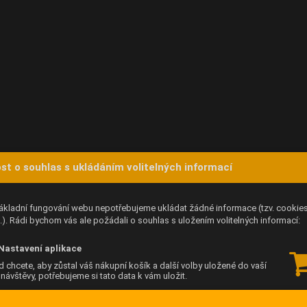
st o souhlas s ukládáním volitelných informací
ákladní fungování webu nepotřebujeme ukládat žádné informace (tzv. cookie
). Rádi bychom vás ale požádali o souhlas s uložením volitelných informací:
Nastavení aplikace
 chcete, aby zůstal váš nákupní košík a další volby uložené do vaší
í návštěvy, potřebujeme si tato data k vám uložit.