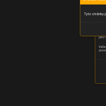
Díky 
moci 
Tyto stránky j
Analý
strán
zlepš
jako 
Vaše 
znovu