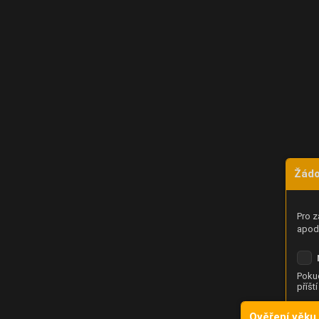
Žádo
Pro z
apod.
Pokud
příšt
Ověření věku