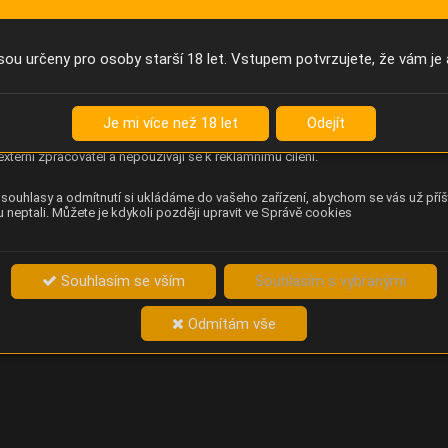
Anonymní unikátní ID
němu příště poznáme, že se jedná o stejné zařízení, a budeme tak
přesněji vyhodnotit návštěvnost. Identifikátor je zcela anonymní.
sou určeny pro osoby starší 18 let. Vstupem potvrzujete, že vám je 
Content Square
za chování návštěvníků na webu (pohyb kurzoru, kliknutí, procházení
Je mi více než 18 let
Odejít
ek a heatmapy), která provozovateli e-shopu Betelné škopek pomáhá
ovat obsah a použitelnost. Data zpracovává služba Contentsquare
externí zpracovatel a nepoužívají se k reklamnímu cílení.
souhlasy a odmítnutí si ukládáme do vašeho zařízení, abychom se vás už příš
 neptali. Můžete je kdykoli později upravit ve Správě cookies
Souhlasím se vším
Souhlasím s vybranými
Odmítám vše