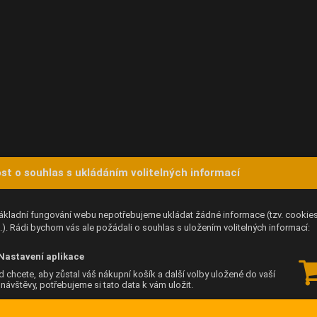
st o souhlas s ukládáním volitelných informací
ákladní fungování webu nepotřebujeme ukládat žádné informace (tzv. cookie
). Rádi bychom vás ale požádali o souhlas s uložením volitelných informací:
Nastavení aplikace
 chcete, aby zůstal váš nákupní košík a další volby uložené do vaší
í návštěvy, potřebujeme si tato data k vám uložit.