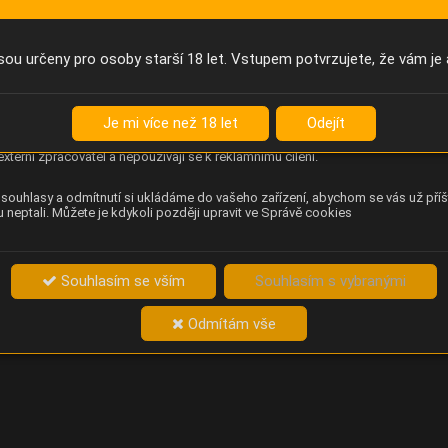
Anonymní unikátní ID
němu příště poznáme, že se jedná o stejné zařízení, a budeme tak
přesněji vyhodnotit návštěvnost. Identifikátor je zcela anonymní.
sou určeny pro osoby starší 18 let. Vstupem potvrzujete, že vám je 
Content Square
za chování návštěvníků na webu (pohyb kurzoru, kliknutí, procházení
Je mi více než 18 let
Odejít
ek a heatmapy), která provozovateli e-shopu Betelné škopek pomáhá
ovat obsah a použitelnost. Data zpracovává služba Contentsquare
externí zpracovatel a nepoužívají se k reklamnímu cílení.
souhlasy a odmítnutí si ukládáme do vašeho zařízení, abychom se vás už příš
 neptali. Můžete je kdykoli později upravit ve Správě cookies
Souhlasím se vším
Souhlasím s vybranými
Odmítám vše