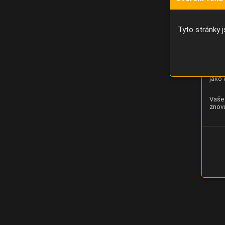
Díky 
moci 
Tyto stránky j
Analý
strán
zlepš
jako 
Vaše 
znovu