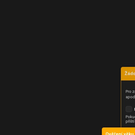
Žádo
Pro z
apod.
Pokud
příšt
Ověření věku