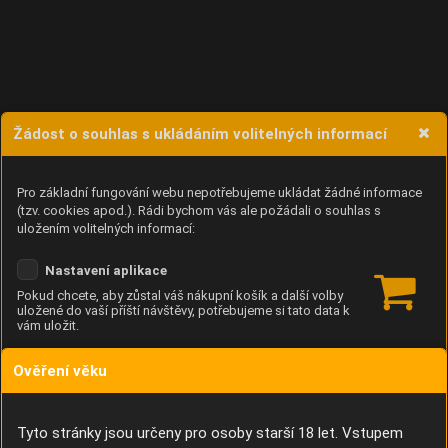
Žádost o souhlas s ukládáním volitelných informací
Pro základní fungování webu nepotřebujeme ukládat žádné informace
(tzv. cookies apod.). Rádi bychom vás ale požádali o souhlas s
uložením volitelných informací:
Nastavení aplikace
Pokud chcete, aby zůstal váš nákupní košík a další volby
uložené do vaší příští návštěvy, potřebujeme si tato data k
vám uložit.
Ověření věku
Anonymní unikátní ID
Díky němu příště poznáme, že se jedná o stejné zařízení, a
budeme tak moci přesněji vyhodnotit návštěvnost.
Identifikátor je zcela anonymní.
Tyto stránky jsou určeny pro osoby starší 18 let. Vstupem