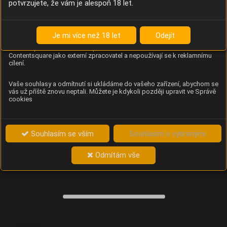
potvrzujete, že vám je alespoň 18 let.
Content Square
Analýza chování návštěvníků na webu (pohyb kurzoru,
kliknutí, procházení stránek a heatmapy), která
Je mi více než 18 let
Odejít
provozovateli e-shopu Betelné škopek pomáhá zlepšovat
obsah a použitelnost. Data zpracovává služba
Contentsquare jako externí zpracovatel a nepoužívají se k reklamnímu
cílení.
Vaše souhlasy a odmítnutí si ukládáme do vašeho zařízení, abychom se
vás už příště znovu neptali. Můžete je kdykoli později upravit ve Správě
cookies
Souhlasím se vším
Souhlasím s vybranými
Odmítám vše