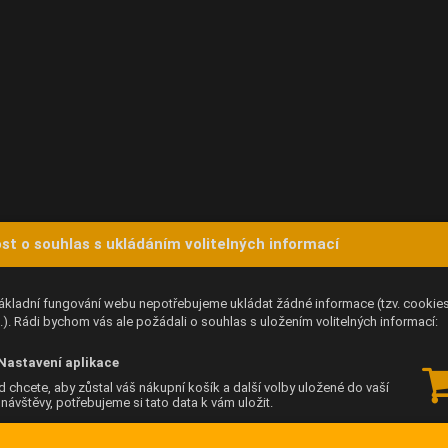
st o souhlas s ukládáním volitelných informací
ákladní fungování webu nepotřebujeme ukládat žádné informace (tzv. cookie
). Rádi bychom vás ale požádali o souhlas s uložením volitelných informací:
Nastavení aplikace
 chcete, aby zůstal váš nákupní košík a další volby uložené do vaší
í návštěvy, potřebujeme si tato data k vám uložit.