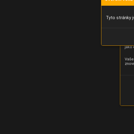
Díky 
moci 
Tyto stránky j
Analý
strán
zlepš
jako 
Vaše 
znovu