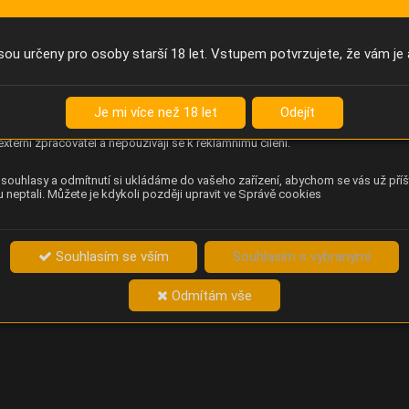
Anonymní unikátní ID
němu příště poznáme, že se jedná o stejné zařízení, a budeme tak
přesněji vyhodnotit návštěvnost. Identifikátor je zcela anonymní.
sou určeny pro osoby starší 18 let. Vstupem potvrzujete, že vám je 
Content Square
za chování návštěvníků na webu (pohyb kurzoru, kliknutí, procházení
Je mi více než 18 let
Odejít
ek a heatmapy), která provozovateli e-shopu Betelné škopek pomáhá
ovat obsah a použitelnost. Data zpracovává služba Contentsquare
externí zpracovatel a nepoužívají se k reklamnímu cílení.
souhlasy a odmítnutí si ukládáme do vašeho zařízení, abychom se vás už příš
 neptali. Můžete je kdykoli později upravit ve Správě cookies
Souhlasím se vším
Souhlasím s vybranými
Odmítám vše