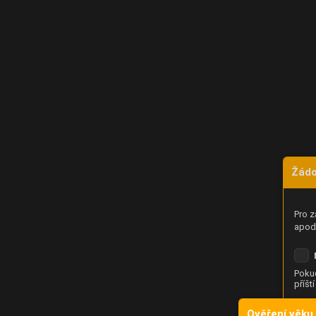
Žádo
Pro z
apod.
Pokud
příšt
Ověření věku