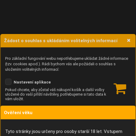
Žádost o souhlas s ukládáním volitelných informací
Pro základní fungování webu nepotřebujeme ukládat žádné informace
(tzv. cookies apod.). Rádi bychom vás ale požádali o souhlas s
uložením volitelných informací:
Nastavení aplikace
Pokud chcete, aby zůstal váš nákupní košík a další volby
uložené do vaší příští návštěvy, potřebujeme si tato data k
vám uložit.
Ověření věku
Anonymní unikátní ID
Díky němu příště poznáme, že se jedná o stejné zařízení, a
budeme tak moci přesněji vyhodnotit návštěvnost.
Identifikátor je zcela anonymní.
Tyto stránky jsou určeny pro osoby starší 18 let. Vstupem