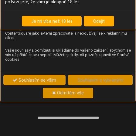
potvrzujete, že vám je alespoň 18 let.
Content Square
Analýza chování návštěvníků na webu (pohyb kurzoru,
kliknutí, procházení stránek a heatmapy), která
Je mi více než 18 let
Odejít
provozovateli e-shopu Betelné škopek pomáhá zlepšovat
obsah a použitelnost. Data zpracovává služba
Contentsquare jako externí zpracovatel a nepoužívají se k reklamnímu
cílení.
Vaše souhlasy a odmítnutí si ukládáme do vašeho zařízení, abychom se
vás už příště znovu neptali. Můžete je kdykoli později upravit ve Správě
cookies
Souhlasím se vším
Souhlasím s vybranými
Odmítám vše