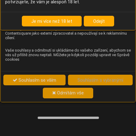
potvrzujete, že vám je alespoň 18 let.
Content Square
Analýza chování návštěvníků na webu (pohyb kurzoru,
kliknutí, procházení stránek a heatmapy), která
Je mi více než 18 let
Odejít
provozovateli e-shopu Betelné škopek pomáhá zlepšovat
obsah a použitelnost. Data zpracovává služba
Contentsquare jako externí zpracovatel a nepoužívají se k reklamnímu
cílení.
Vaše souhlasy a odmítnutí si ukládáme do vašeho zařízení, abychom se
vás už příště znovu neptali. Můžete je kdykoli později upravit ve Správě
cookies
Souhlasím se vším
Souhlasím s vybranými
Odmítám vše