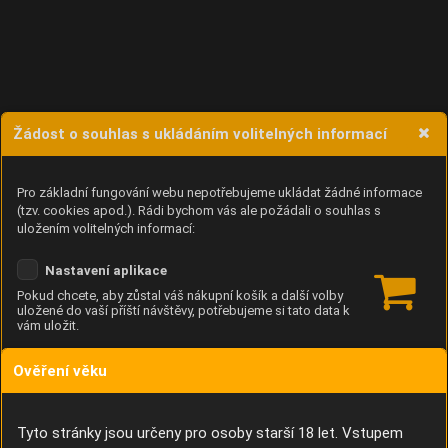
Žádost o souhlas s ukládáním volitelných informací
Pro základní fungování webu nepotřebujeme ukládat žádné informace
(tzv. cookies apod.). Rádi bychom vás ale požádali o souhlas s
uložením volitelných informací:
Nastavení aplikace
Pokud chcete, aby zůstal váš nákupní košík a další volby
uložené do vaší příští návštěvy, potřebujeme si tato data k
vám uložit.
Ověření věku
Anonymní unikátní ID
Díky němu příště poznáme, že se jedná o stejné zařízení, a
budeme tak moci přesněji vyhodnotit návštěvnost.
Identifikátor je zcela anonymní.
Tyto stránky jsou určeny pro osoby starší 18 let. Vstupem