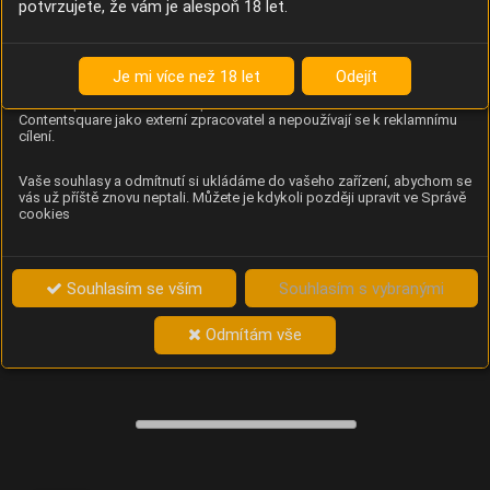
potvrzujete, že vám je alespoň 18 let.
Content Square
Analýza chování návštěvníků na webu (pohyb kurzoru,
kliknutí, procházení stránek a heatmapy), která
Je mi více než 18 let
Odejít
provozovateli e-shopu Betelné škopek pomáhá zlepšovat
obsah a použitelnost. Data zpracovává služba
Contentsquare jako externí zpracovatel a nepoužívají se k reklamnímu
cílení.
Vaše souhlasy a odmítnutí si ukládáme do vašeho zařízení, abychom se
vás už příště znovu neptali. Můžete je kdykoli později upravit ve Správě
cookies
Souhlasím se vším
Souhlasím s vybranými
Odmítám vše