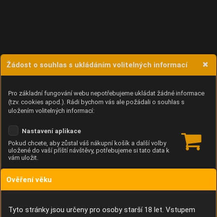
Žádost o souhlas s ukládáním volitelných informací
Pro základní fungování webu nepotřebujeme ukládat žádné informace
(tzv. cookies apod.). Rádi bychom vás ale požádali o souhlas s
uložením volitelných informací:
Nastavení aplikace
Pokud chcete, aby zůstal váš nákupní košík a další volby
uložené do vaší příští návštěvy, potřebujeme si tato data k
vám uložit.
Ověření věku
Anonymní unikátní ID
Díky němu příště poznáme, že se jedná o stejné zařízení, a
budeme tak moci přesněji vyhodnotit návštěvnost.
Identifikátor je zcela anonymní.
Tyto stránky jsou určeny pro osoby starší 18 let. Vstupem