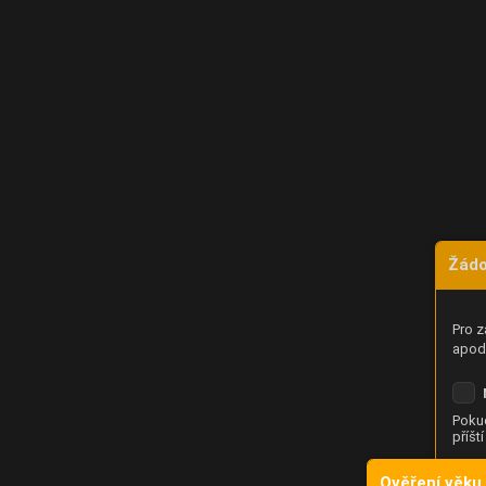
Žádo
Pro z
apod.
Pokud
příšt
Ověření věku