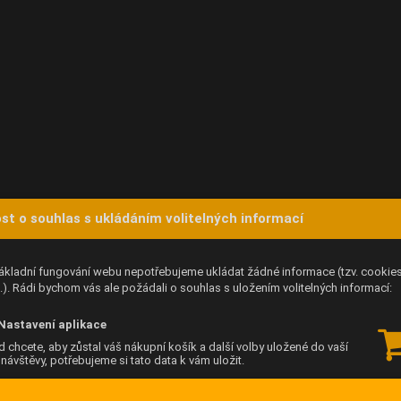
st o souhlas s ukládáním volitelných informací
ákladní fungování webu nepotřebujeme ukládat žádné informace (tzv. cookie
). Rádi bychom vás ale požádali o souhlas s uložením volitelných informací:
Nastavení aplikace
 chcete, aby zůstal váš nákupní košík a další volby uložené do vaší
í návštěvy, potřebujeme si tato data k vám uložit.