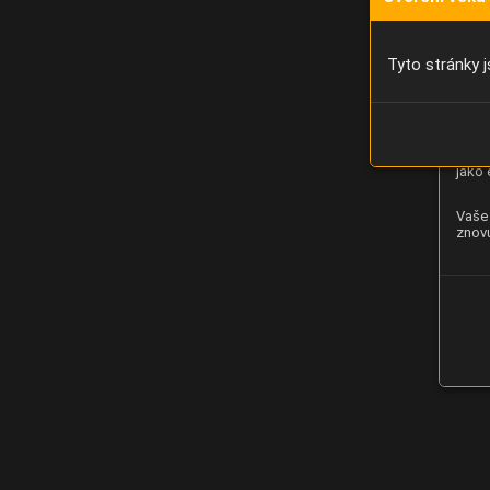
Díky 
moci 
Tyto stránky j
Analý
strán
zlepš
jako 
Vaše 
znovu