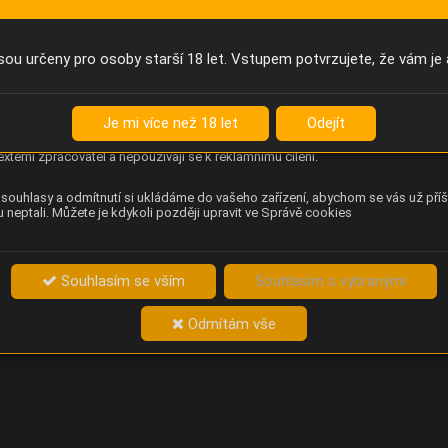
Anonymní unikátní ID
němu příště poznáme, že se jedná o stejné zařízení, a budeme tak
přesněji vyhodnotit návštěvnost. Identifikátor je zcela anonymní.
sou určeny pro osoby starší 18 let. Vstupem potvrzujete, že vám je 
Content Square
za chování návštěvníků na webu (pohyb kurzoru, kliknutí, procházení
Je mi více než 18 let
Odejít
ek a heatmapy), která provozovateli e-shopu Betelné škopek pomáhá
ovat obsah a použitelnost. Data zpracovává služba Contentsquare
externí zpracovatel a nepoužívají se k reklamnímu cílení.
souhlasy a odmítnutí si ukládáme do vašeho zařízení, abychom se vás už příš
 neptali. Můžete je kdykoli později upravit ve Správě cookies
Souhlasím se vším
Souhlasím s vybranými
Odmítám vše