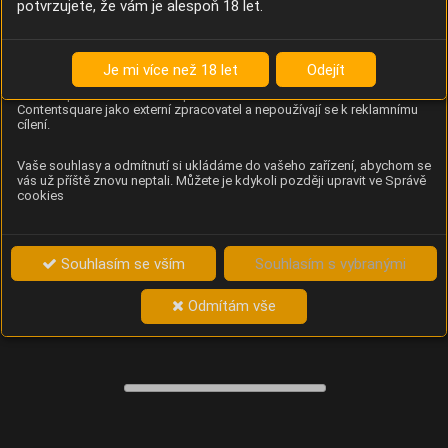
potvrzujete, že vám je alespoň 18 let.
Content Square
Analýza chování návštěvníků na webu (pohyb kurzoru,
kliknutí, procházení stránek a heatmapy), která
Je mi více než 18 let
Odejít
provozovateli e-shopu Betelné škopek pomáhá zlepšovat
obsah a použitelnost. Data zpracovává služba
Contentsquare jako externí zpracovatel a nepoužívají se k reklamnímu
cílení.
Vaše souhlasy a odmítnutí si ukládáme do vašeho zařízení, abychom se
vás už příště znovu neptali. Můžete je kdykoli později upravit ve Správě
cookies
Souhlasím se vším
Souhlasím s vybranými
Odmítám vše