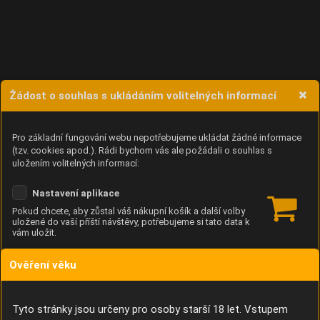
Žádost o souhlas s ukládáním volitelných informací
Pro základní fungování webu nepotřebujeme ukládat žádné informace
(tzv. cookies apod.). Rádi bychom vás ale požádali o souhlas s
uložením volitelných informací:
Nastavení aplikace
Pokud chcete, aby zůstal váš nákupní košík a další volby
uložené do vaší příští návštěvy, potřebujeme si tato data k
vám uložit.
Ověření věku
Anonymní unikátní ID
Díky němu příště poznáme, že se jedná o stejné zařízení, a
budeme tak moci přesněji vyhodnotit návštěvnost.
Identifikátor je zcela anonymní.
Tyto stránky jsou určeny pro osoby starší 18 let. Vstupem