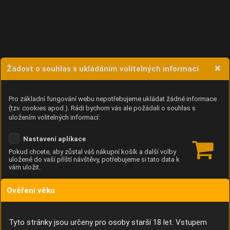
Žádost o souhlas s ukládáním volitelných informací
Pro základní fungování webu nepotřebujeme ukládat žádné informace
(tzv. cookies apod.). Rádi bychom vás ale požádali o souhlas s
uložením volitelných informací:
Nastavení aplikace
Pokud chcete, aby zůstal váš nákupní košík a další volby
uložené do vaší příští návštěvy, potřebujeme si tato data k
vám uložit.
Ověření věku
Anonymní unikátní ID
Díky němu příště poznáme, že se jedná o stejné zařízení, a
budeme tak moci přesněji vyhodnotit návštěvnost.
Identifikátor je zcela anonymní.
Tyto stránky jsou určeny pro osoby starší 18 let. Vstupem