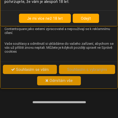
potvrzujete, že vám je alespoň 18 let.
Content Square
Analýza chování návštěvníků na webu (pohyb kurzoru,
kliknutí, procházení stránek a heatmapy), která
Je mi více než 18 let
Odejít
provozovateli e-shopu Betelné škopek pomáhá zlepšovat
obsah a použitelnost. Data zpracovává služba
Contentsquare jako externí zpracovatel a nepoužívají se k reklamnímu
cílení.
Vaše souhlasy a odmítnutí si ukládáme do vašeho zařízení, abychom se
vás už příště znovu neptali. Můžete je kdykoli později upravit ve Správě
cookies
Souhlasím se vším
Souhlasím s vybranými
Odmítám vše