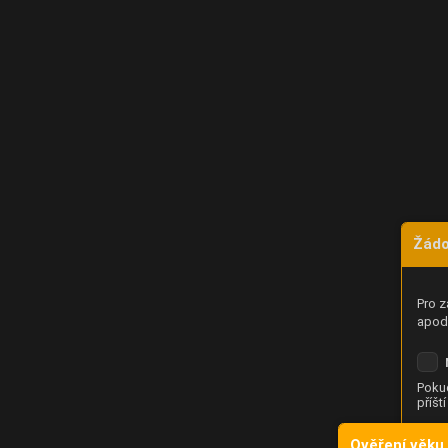
Žádo
Pro z
apod.
Pokud
příšt
Ověření věku