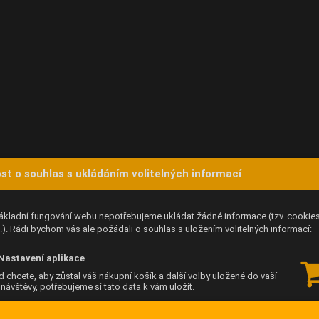
st o souhlas s ukládáním volitelných informací
ákladní fungování webu nepotřebujeme ukládat žádné informace (tzv. cookie
). Rádi bychom vás ale požádali o souhlas s uložením volitelných informací:
Nastavení aplikace
 chcete, aby zůstal váš nákupní košík a další volby uložené do vaší
í návštěvy, potřebujeme si tato data k vám uložit.