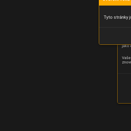
Díky 
moci 
Tyto stránky j
Analý
strán
zlepš
jako 
Vaše 
znovu