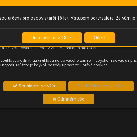
Anonymní unikátní ID
němu příště poznáme, že se jedná o stejné zařízení, a budeme tak
přesněji vyhodnotit návštěvnost. Identifikátor je zcela anonymní.
sou určeny pro osoby starší 18 let. Vstupem potvrzujete, že vám je 
Content Square
za chování návštěvníků na webu (pohyb kurzoru, kliknutí, procházení
Je mi více než 18 let
Odejít
ek a heatmapy), která provozovateli e-shopu Betelné škopek pomáhá
ovat obsah a použitelnost. Data zpracovává služba Contentsquare
externí zpracovatel a nepoužívají se k reklamnímu cílení.
souhlasy a odmítnutí si ukládáme do vašeho zařízení, abychom se vás už příš
 neptali. Můžete je kdykoli později upravit ve Správě cookies
Souhlasím se vším
Souhlasím s vybranými
Odmítám vše