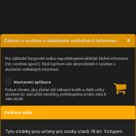
Žádost o souhlas s ukládáním volitelných informací
Pro základní fungování webu nepotřebujeme ukládat žádné informace
(tzv. cookies apod.). Rádi bychom vás ale požádali o souhlas s
uložením volitelných informací:
Nastavení aplikace
Pokud chcete, aby zůstal váš nákupní košík a další volby
uložené do vaší příští návštěvy, potřebujeme si tato data k
vám uložit.
Ověření věku
Anonymní unikátní ID
Díky němu příště poznáme, že se jedná o stejné zařízení, a
budeme tak moci přesněji vyhodnotit návštěvnost.
Identifikátor je zcela anonymní.
Tyto stránky jsou určeny pro osoby starší 18 let. Vstupem