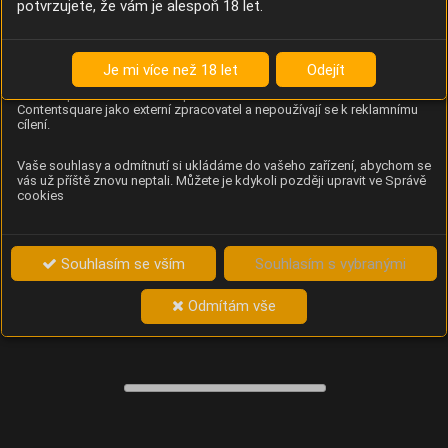
potvrzujete, že vám je alespoň 18 let.
Content Square
Analýza chování návštěvníků na webu (pohyb kurzoru,
kliknutí, procházení stránek a heatmapy), která
Je mi více než 18 let
Odejít
provozovateli e-shopu Betelné škopek pomáhá zlepšovat
obsah a použitelnost. Data zpracovává služba
Contentsquare jako externí zpracovatel a nepoužívají se k reklamnímu
cílení.
Vaše souhlasy a odmítnutí si ukládáme do vašeho zařízení, abychom se
vás už příště znovu neptali. Můžete je kdykoli později upravit ve Správě
cookies
Souhlasím se vším
Souhlasím s vybranými
Odmítám vše