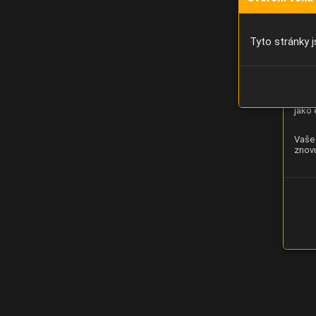
Díky 
moci 
Tyto stránky j
Analý
strán
zlepš
jako 
Vaše 
znovu