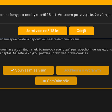
Anonymní unikátní ID
němu příště poznáme, že se jedná o stejné zařízení, a budeme tak
přesněji vyhodnotit návštěvnost. Identifikátor je zcela anonymní.
sou určeny pro osoby starší 18 let. Vstupem potvrzujete, že vám je 
Content Square
za chování návštěvníků na webu (pohyb kurzoru, kliknutí, procházení
Je mi více než 18 let
Odejít
ek a heatmapy), která provozovateli e-shopu Betelné škopek pomáhá
ovat obsah a použitelnost. Data zpracovává služba Contentsquare
externí zpracovatel a nepoužívají se k reklamnímu cílení.
souhlasy a odmítnutí si ukládáme do vašeho zařízení, abychom se vás už příš
 neptali. Můžete je kdykoli později upravit ve Správě cookies
Souhlasím se vším
Souhlasím s vybranými
Odmítám vše