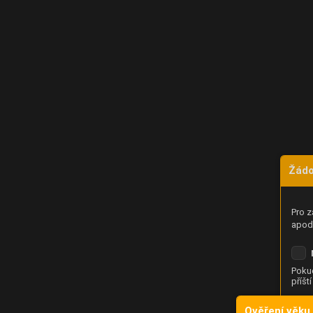
Žádo
Pro z
apod.
Pokud
příšt
Ověření věku