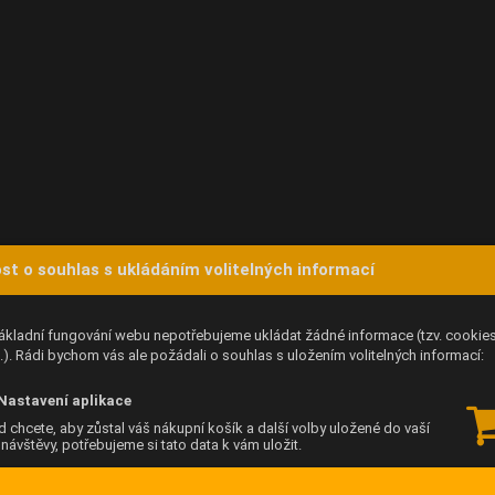
st o souhlas s ukládáním volitelných informací
ákladní fungování webu nepotřebujeme ukládat žádné informace (tzv. cookie
). Rádi bychom vás ale požádali o souhlas s uložením volitelných informací:
Nastavení aplikace
 chcete, aby zůstal váš nákupní košík a další volby uložené do vaší
í návštěvy, potřebujeme si tato data k vám uložit.