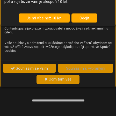
potvrzujete, že vám je alespoň 18 let.
Content Square
Analýza chování návštěvníků na webu (pohyb kurzoru,
kliknutí, procházení stránek a heatmapy), která
Je mi více než 18 let
Odejít
provozovateli e-shopu Betelné škopek pomáhá zlepšovat
obsah a použitelnost. Data zpracovává služba
Contentsquare jako externí zpracovatel a nepoužívají se k reklamnímu
cílení.
Vaše souhlasy a odmítnutí si ukládáme do vašeho zařízení, abychom se
vás už příště znovu neptali. Můžete je kdykoli později upravit ve Správě
cookies
Souhlasím se vším
Souhlasím s vybranými
Odmítám vše