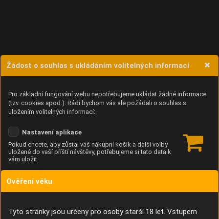
Žádost o souhlas s ukládáním volitelných informací
Pro základní fungování webu nepotřebujeme ukládat žádné informace
(tzv. cookies apod.). Rádi bychom vás ale požádali o souhlas s
uložením volitelných informací:
Nastavení aplikace
Pokud chcete, aby zůstal váš nákupní košík a další volby
uložené do vaší příští návštěvy, potřebujeme si tato data k
vám uložit.
Ověření věku
Anonymní unikátní ID
Díky němu příště poznáme, že se jedná o stejné zařízení, a
budeme tak moci přesněji vyhodnotit návštěvnost.
Identifikátor je zcela anonymní.
Tyto stránky jsou určeny pro osoby starší 18 let. Vstupem