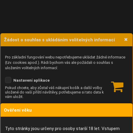
Žádost o souhlas s ukládáním volitelných informací
Pro základní fungování webu nepotřebujeme ukládat žádné informace
(tzv. cookies apod.). Rádi bychom vás ale požádali o souhlas s
uložením volitelných informací:
Nastavení aplikace
Pokud chcete, aby zůstal váš nákupní košík a další volby
uložené do vaší příští návštěvy, potřebujeme si tato data k
vám uložit.
Ověření věku
Anonymní unikátní ID
Díky němu příště poznáme, že se jedná o stejné zařízení, a
budeme tak moci přesněji vyhodnotit návštěvnost.
Identifikátor je zcela anonymní.
Tyto stránky jsou určeny pro osoby starší 18 let. Vstupem