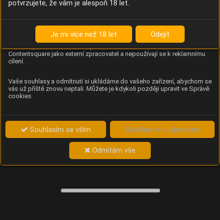
potvrzujete, že vám je alespoň 18 let.
Content Square
Analýza chování návštěvníků na webu (pohyb kurzoru,
kliknutí, procházení stránek a heatmapy), která
Je mi více než 18 let
Odejít
provozovateli e-shopu Betelné škopek pomáhá zlepšovat
obsah a použitelnost. Data zpracovává služba
Contentsquare jako externí zpracovatel a nepoužívají se k reklamnímu
cílení.
Vaše souhlasy a odmítnutí si ukládáme do vašeho zařízení, abychom se
vás už příště znovu neptali. Můžete je kdykoli později upravit ve Správě
cookies
Souhlasím se vším
Souhlasím s vybranými
Odmítám vše