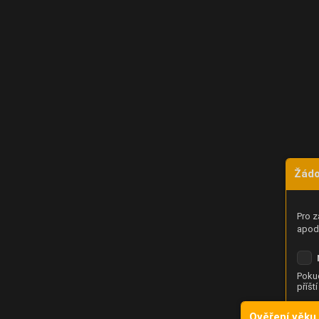
Žádo
Pro z
apod.
Pokud
příšt
Ověření věku