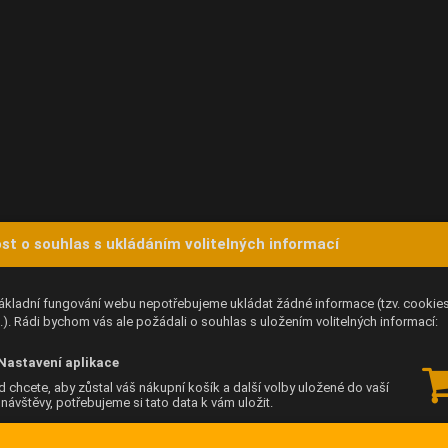
st o souhlas s ukládáním volitelných informací
ákladní fungování webu nepotřebujeme ukládat žádné informace (tzv. cookie
). Rádi bychom vás ale požádali o souhlas s uložením volitelných informací:
Nastavení aplikace
 chcete, aby zůstal váš nákupní košík a další volby uložené do vaší
í návštěvy, potřebujeme si tato data k vám uložit.