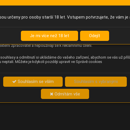
Anonymní unikátní ID
němu příště poznáme, že se jedná o stejné zařízení, a budeme tak
přesněji vyhodnotit návštěvnost. Identifikátor je zcela anonymní.
sou určeny pro osoby starší 18 let. Vstupem potvrzujete, že vám je 
Content Square
za chování návštěvníků na webu (pohyb kurzoru, kliknutí, procházení
Je mi více než 18 let
Odejít
ek a heatmapy), která provozovateli e-shopu Betelné škopek pomáhá
ovat obsah a použitelnost. Data zpracovává služba Contentsquare
externí zpracovatel a nepoužívají se k reklamnímu cílení.
souhlasy a odmítnutí si ukládáme do vašeho zařízení, abychom se vás už příš
 neptali. Můžete je kdykoli později upravit ve Správě cookies
Souhlasím se vším
Souhlasím s vybranými
Odmítám vše