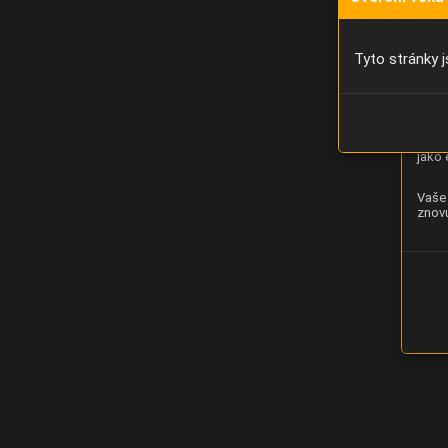
Díky 
moci 
Tyto stránky j
Analý
strán
zlepš
jako 
Vaše 
znovu