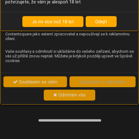
potvrzujete, že vám je alespoň 18 let.
Content Square
Analýza chování návštěvníků na webu (pohyb kurzoru,
kliknutí, procházení stránek a heatmapy), která
Je mi více než 18 let
Odejít
provozovateli e-shopu Betelné škopek pomáhá zlepšovat
obsah a použitelnost. Data zpracovává služba
Contentsquare jako externí zpracovatel a nepoužívají se k reklamnímu
cílení.
Vaše souhlasy a odmítnutí si ukládáme do vašeho zařízení, abychom se
vás už příště znovu neptali. Můžete je kdykoli později upravit ve Správě
cookies
Souhlasím se vším
Souhlasím s vybranými
Odmítám vše