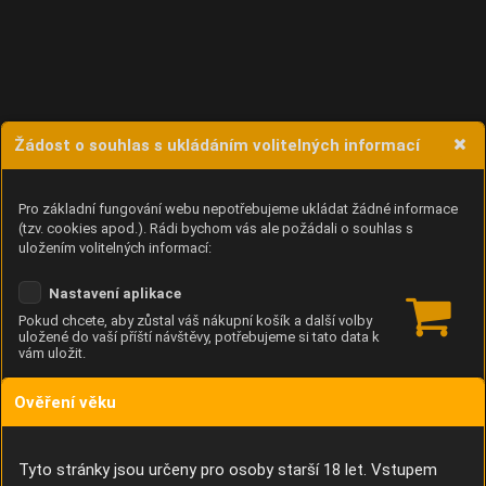
Žádost o souhlas s ukládáním volitelných informací
Pro základní fungování webu nepotřebujeme ukládat žádné informace
(tzv. cookies apod.). Rádi bychom vás ale požádali o souhlas s
uložením volitelných informací:
Nastavení aplikace
Pokud chcete, aby zůstal váš nákupní košík a další volby
uložené do vaší příští návštěvy, potřebujeme si tato data k
vám uložit.
Ověření věku
Anonymní unikátní ID
Díky němu příště poznáme, že se jedná o stejné zařízení, a
budeme tak moci přesněji vyhodnotit návštěvnost.
Identifikátor je zcela anonymní.
Tyto stránky jsou určeny pro osoby starší 18 let. Vstupem