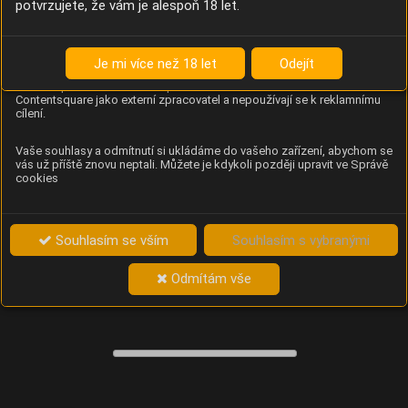
potvrzujete, že vám je alespoň 18 let.
Content Square
Analýza chování návštěvníků na webu (pohyb kurzoru,
kliknutí, procházení stránek a heatmapy), která
Je mi více než 18 let
Odejít
provozovateli e-shopu Betelné škopek pomáhá zlepšovat
obsah a použitelnost. Data zpracovává služba
Contentsquare jako externí zpracovatel a nepoužívají se k reklamnímu
cílení.
Vaše souhlasy a odmítnutí si ukládáme do vašeho zařízení, abychom se
vás už příště znovu neptali. Můžete je kdykoli později upravit ve Správě
cookies
Souhlasím se vším
Souhlasím s vybranými
Odmítám vše