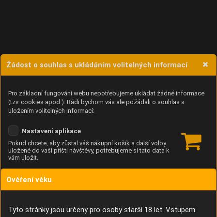
Žádost o souhlas s ukládáním volitelných informací
Pro základní fungování webu nepotřebujeme ukládat žádné informace
(tzv. cookies apod.). Rádi bychom vás ale požádali o souhlas s
uložením volitelných informací:
Nastavení aplikace
Pokud chcete, aby zůstal váš nákupní košík a další volby
uložené do vaší příští návštěvy, potřebujeme si tato data k
vám uložit.
Ověření věku
Anonymní unikátní ID
Díky němu příště poznáme, že se jedná o stejné zařízení, a
budeme tak moci přesněji vyhodnotit návštěvnost.
Identifikátor je zcela anonymní.
Tyto stránky jsou určeny pro osoby starší 18 let. Vstupem