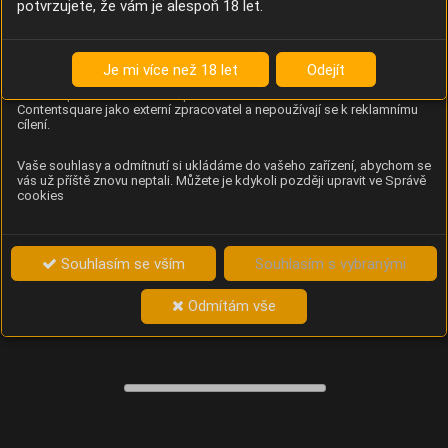
potvrzujete, že vám je alespoň 18 let.
Content Square
Analýza chování návštěvníků na webu (pohyb kurzoru,
kliknutí, procházení stránek a heatmapy), která
Je mi více než 18 let
Odejít
provozovateli e-shopu Betelné škopek pomáhá zlepšovat
obsah a použitelnost. Data zpracovává služba
Contentsquare jako externí zpracovatel a nepoužívají se k reklamnímu
cílení.
Vaše souhlasy a odmítnutí si ukládáme do vašeho zařízení, abychom se
vás už příště znovu neptali. Můžete je kdykoli později upravit ve Správě
cookies
Souhlasím se vším
Souhlasím s vybranými
Odmítám vše