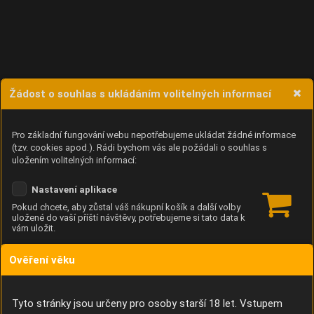
Žádost o souhlas s ukládáním volitelných informací
Pro základní fungování webu nepotřebujeme ukládat žádné informace
(tzv. cookies apod.). Rádi bychom vás ale požádali o souhlas s
uložením volitelných informací:
Nastavení aplikace
Pokud chcete, aby zůstal váš nákupní košík a další volby
uložené do vaší příští návštěvy, potřebujeme si tato data k
vám uložit.
Ověření věku
Anonymní unikátní ID
Díky němu příště poznáme, že se jedná o stejné zařízení, a
budeme tak moci přesněji vyhodnotit návštěvnost.
Identifikátor je zcela anonymní.
Tyto stránky jsou určeny pro osoby starší 18 let. Vstupem