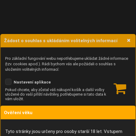
Žádost o souhlas s ukládáním volitelných informací
Pro základní fungování webu nepotřebujeme ukládat žádné informace
(tzv. cookies apod.). Rádi bychom vás ale požádali o souhlas s
uložením volitelných informací:
Nastavení aplikace
Pokud chcete, aby zůstal váš nákupní košík a další volby
uložené do vaší příští návštěvy, potřebujeme si tato data k
vám uložit.
Ověření věku
Anonymní unikátní ID
Díky němu příště poznáme, že se jedná o stejné zařízení, a
budeme tak moci přesněji vyhodnotit návštěvnost.
Identifikátor je zcela anonymní.
Tyto stránky jsou určeny pro osoby starší 18 let. Vstupem