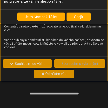
potvrzujete, že vám je alespoň 18 let.
Content Square
Analýza chování návštěvníků na webu (pohyb kurzoru,
kliknutí, procházení stránek a heatmapy), která
Je mi více než 18 let
Odejít
provozovateli e-shopu Betelné škopek pomáhá zlepšovat
obsah a použitelnost. Data zpracovává služba
Contentsquare jako externí zpracovatel a nepoužívají se k reklamnímu
cílení.
Vaše souhlasy a odmítnutí si ukládáme do vašeho zařízení, abychom se
vás už příště znovu neptali. Můžete je kdykoli později upravit ve Správě
cookies
Souhlasím se vším
Souhlasím s vybranými
Odmítám vše