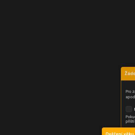
Žádo
Pro z
apod.
Pokud
příšt
Ověření věku