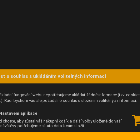
st o souhlas s ukládáním volitelných informací
ákladní fungování webu nepotřebujeme ukládat žádné informace (tzv. cookie
). Rádi bychom vás ale požádali o souhlas s uložením volitelných informací:
Nastavení aplikace
 chcete, aby zůstal váš nákupní košík a další volby uložené do vaší
í návštěvy, potřebujeme si tato data k vám uložit.