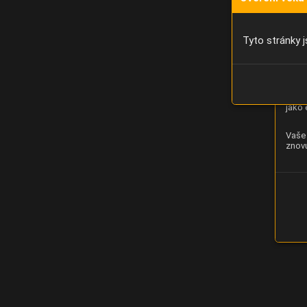
Díky 
moci 
Tyto stránky j
Analý
strán
zlepš
jako 
Vaše 
znovu