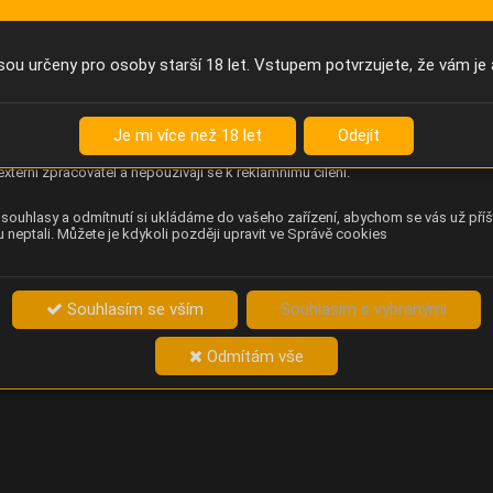
Anonymní unikátní ID
němu příště poznáme, že se jedná o stejné zařízení, a budeme tak
přesněji vyhodnotit návštěvnost. Identifikátor je zcela anonymní.
sou určeny pro osoby starší 18 let. Vstupem potvrzujete, že vám je 
Content Square
za chování návštěvníků na webu (pohyb kurzoru, kliknutí, procházení
Je mi více než 18 let
Odejít
ek a heatmapy), která provozovateli e-shopu Betelné škopek pomáhá
ovat obsah a použitelnost. Data zpracovává služba Contentsquare
externí zpracovatel a nepoužívají se k reklamnímu cílení.
souhlasy a odmítnutí si ukládáme do vašeho zařízení, abychom se vás už příš
 neptali. Můžete je kdykoli později upravit ve Správě cookies
Souhlasím se vším
Souhlasím s vybranými
Odmítám vše