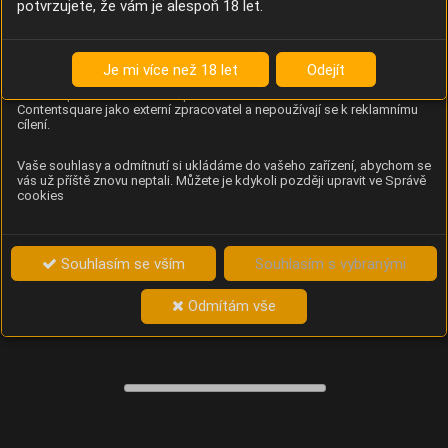
potvrzujete, že vám je alespoň 18 let.
Content Square
Analýza chování návštěvníků na webu (pohyb kurzoru,
kliknutí, procházení stránek a heatmapy), která
Je mi více než 18 let
Odejít
provozovateli e-shopu Betelné škopek pomáhá zlepšovat
obsah a použitelnost. Data zpracovává služba
Contentsquare jako externí zpracovatel a nepoužívají se k reklamnímu
cílení.
Vaše souhlasy a odmítnutí si ukládáme do vašeho zařízení, abychom se
vás už příště znovu neptali. Můžete je kdykoli později upravit ve Správě
cookies
Souhlasím se vším
Souhlasím s vybranými
Odmítám vše