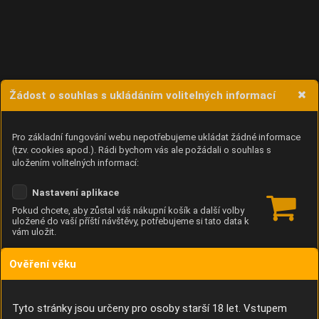
Žádost o souhlas s ukládáním volitelných informací
Pro základní fungování webu nepotřebujeme ukládat žádné informace
(tzv. cookies apod.). Rádi bychom vás ale požádali o souhlas s
uložením volitelných informací:
Nastavení aplikace
Pokud chcete, aby zůstal váš nákupní košík a další volby
uložené do vaší příští návštěvy, potřebujeme si tato data k
vám uložit.
Ověření věku
Anonymní unikátní ID
Díky němu příště poznáme, že se jedná o stejné zařízení, a
budeme tak moci přesněji vyhodnotit návštěvnost.
Identifikátor je zcela anonymní.
Tyto stránky jsou určeny pro osoby starší 18 let. Vstupem