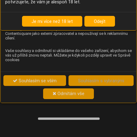
potvrzujete, že vám je alespoň 18 let.
Content Square
Analýza chování návštěvníků na webu (pohyb kurzoru,
kliknutí, procházení stránek a heatmapy), která
Je mi více než 18 let
Odejít
provozovateli e-shopu Betelné škopek pomáhá zlepšovat
obsah a použitelnost. Data zpracovává služba
Contentsquare jako externí zpracovatel a nepoužívají se k reklamnímu
cílení.
Vaše souhlasy a odmítnutí si ukládáme do vašeho zařízení, abychom se
vás už příště znovu neptali. Můžete je kdykoli později upravit ve Správě
cookies
Souhlasím se vším
Souhlasím s vybranými
Odmítám vše