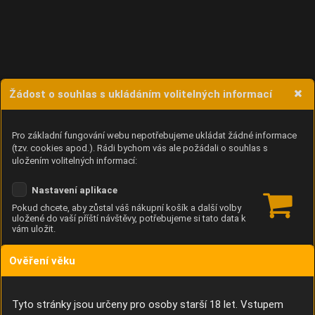
Žádost o souhlas s ukládáním volitelných informací
Pro základní fungování webu nepotřebujeme ukládat žádné informace
(tzv. cookies apod.). Rádi bychom vás ale požádali o souhlas s
uložením volitelných informací:
Nastavení aplikace
Pokud chcete, aby zůstal váš nákupní košík a další volby
uložené do vaší příští návštěvy, potřebujeme si tato data k
vám uložit.
Ověření věku
Anonymní unikátní ID
Díky němu příště poznáme, že se jedná o stejné zařízení, a
budeme tak moci přesněji vyhodnotit návštěvnost.
Identifikátor je zcela anonymní.
Tyto stránky jsou určeny pro osoby starší 18 let. Vstupem