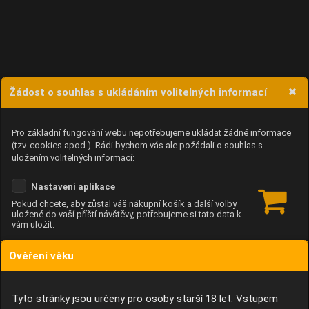
Žádost o souhlas s ukládáním volitelných informací
Pro základní fungování webu nepotřebujeme ukládat žádné informace
(tzv. cookies apod.). Rádi bychom vás ale požádali o souhlas s
uložením volitelných informací:
Nastavení aplikace
Pokud chcete, aby zůstal váš nákupní košík a další volby
uložené do vaší příští návštěvy, potřebujeme si tato data k
vám uložit.
Ověření věku
Anonymní unikátní ID
Díky němu příště poznáme, že se jedná o stejné zařízení, a
budeme tak moci přesněji vyhodnotit návštěvnost.
Identifikátor je zcela anonymní.
Tyto stránky jsou určeny pro osoby starší 18 let. Vstupem