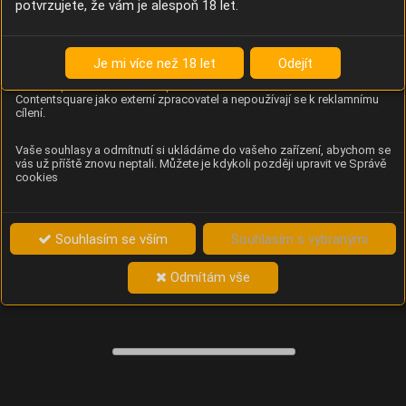
potvrzujete, že vám je alespoň 18 let.
Content Square
Analýza chování návštěvníků na webu (pohyb kurzoru,
kliknutí, procházení stránek a heatmapy), která
Je mi více než 18 let
Odejít
provozovateli e-shopu Betelné škopek pomáhá zlepšovat
obsah a použitelnost. Data zpracovává služba
Contentsquare jako externí zpracovatel a nepoužívají se k reklamnímu
cílení.
Vaše souhlasy a odmítnutí si ukládáme do vašeho zařízení, abychom se
vás už příště znovu neptali. Můžete je kdykoli později upravit ve Správě
cookies
Souhlasím se vším
Souhlasím s vybranými
Odmítám vše