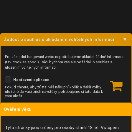
Žádost o souhlas s ukládáním volitelných informací
Pro základní fungování webu nepotřebujeme ukládat žádné informace
(tzv. cookies apod.). Rádi bychom vás ale požádali o souhlas s
uložením volitelných informací:
Nastavení aplikace
Pokud chcete, aby zůstal váš nákupní košík a další volby
uložené do vaší příští návštěvy, potřebujeme si tato data k
vám uložit.
Ověření věku
Anonymní unikátní ID
Díky němu příště poznáme, že se jedná o stejné zařízení, a
budeme tak moci přesněji vyhodnotit návštěvnost.
Identifikátor je zcela anonymní.
Tyto stránky jsou určeny pro osoby starší 18 let. Vstupem