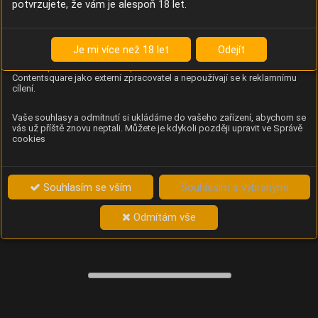
potvrzujete, že vám je alespoň 18 let.
Content Square
Analýza chování návštěvníků na webu (pohyb kurzoru,
kliknutí, procházení stránek a heatmapy), která
Je mi více než 18 let
Odejít
provozovateli e-shopu Betelné škopek pomáhá zlepšovat
obsah a použitelnost. Data zpracovává služba
Contentsquare jako externí zpracovatel a nepoužívají se k reklamnímu
cílení.
Vaše souhlasy a odmítnutí si ukládáme do vašeho zařízení, abychom se
vás už příště znovu neptali. Můžete je kdykoli později upravit ve Správě
cookies
Souhlasím se vším
Souhlasím s vybranými
Odmítám vše