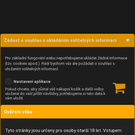
Žádost o souhlas s ukládáním volitelných informací
Pro základní fungování webu nepotřebujeme ukládat žádné informace
(tzv. cookies apod.). Rádi bychom vás ale požádali o souhlas s
uložením volitelných informací:
Nastavení aplikace
Pokud chcete, aby zůstal váš nákupní košík a další volby
uložené do vaší příští návštěvy, potřebujeme si tato data k
vám uložit.
Ověření věku
Anonymní unikátní ID
Díky němu příště poznáme, že se jedná o stejné zařízení, a
budeme tak moci přesněji vyhodnotit návštěvnost.
Identifikátor je zcela anonymní.
Tyto stránky jsou určeny pro osoby starší 18 let. Vstupem