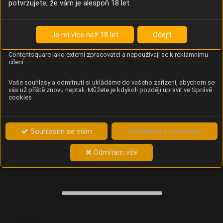
potvrzujete, že vám je alespoň 18 let.
Content Square
Analýza chování návštěvníků na webu (pohyb kurzoru,
kliknutí, procházení stránek a heatmapy), která
Je mi více než 18 let
Odejít
provozovateli e-shopu Betelné škopek pomáhá zlepšovat
obsah a použitelnost. Data zpracovává služba
Contentsquare jako externí zpracovatel a nepoužívají se k reklamnímu
cílení.
Vaše souhlasy a odmítnutí si ukládáme do vašeho zařízení, abychom se
vás už příště znovu neptali. Můžete je kdykoli později upravit ve Správě
cookies
Souhlasím se vším
Souhlasím s vybranými
Odmítám vše