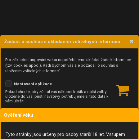
Žádost o souhlas s ukládáním volitelných informací
Pro základní fungování webu nepotřebujeme ukládat žádné informace
(tzv. cookies apod.). Rádi bychom vás ale požádali o souhlas s
uložením volitelných informací:
Nastavení aplikace
Pokud chcete, aby zůstal váš nákupní košík a další volby
uložené do vaší příští návštěvy, potřebujeme si tato data k
vám uložit.
Ověření věku
Anonymní unikátní ID
Díky němu příště poznáme, že se jedná o stejné zařízení, a
budeme tak moci přesněji vyhodnotit návštěvnost.
Identifikátor je zcela anonymní.
Tyto stránky jsou určeny pro osoby starší 18 let. Vstupem