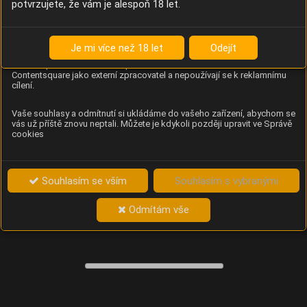
potvrzujete, že vám je alespoň 18 let.
Content Square
Analýza chování návštěvníků na webu (pohyb kurzoru,
kliknutí, procházení stránek a heatmapy), která
Je mi více než 18 let
Odejít
provozovateli e-shopu Betelné škopek pomáhá zlepšovat
obsah a použitelnost. Data zpracovává služba
Contentsquare jako externí zpracovatel a nepoužívají se k reklamnímu
cílení.
Vaše souhlasy a odmítnutí si ukládáme do vašeho zařízení, abychom se
vás už příště znovu neptali. Můžete je kdykoli později upravit ve Správě
cookies
Souhlasím se vším
Souhlasím s vybranými
Odmítám vše