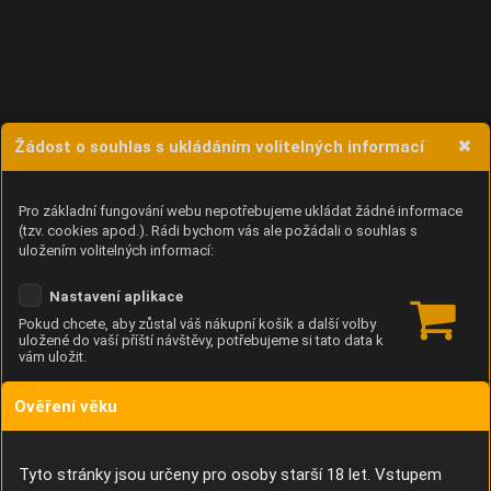
Žádost o souhlas s ukládáním volitelných informací
Pro základní fungování webu nepotřebujeme ukládat žádné informace
(tzv. cookies apod.). Rádi bychom vás ale požádali o souhlas s
uložením volitelných informací:
Nastavení aplikace
Pokud chcete, aby zůstal váš nákupní košík a další volby
uložené do vaší příští návštěvy, potřebujeme si tato data k
vám uložit.
Ověření věku
Anonymní unikátní ID
Díky němu příště poznáme, že se jedná o stejné zařízení, a
budeme tak moci přesněji vyhodnotit návštěvnost.
Identifikátor je zcela anonymní.
Tyto stránky jsou určeny pro osoby starší 18 let. Vstupem