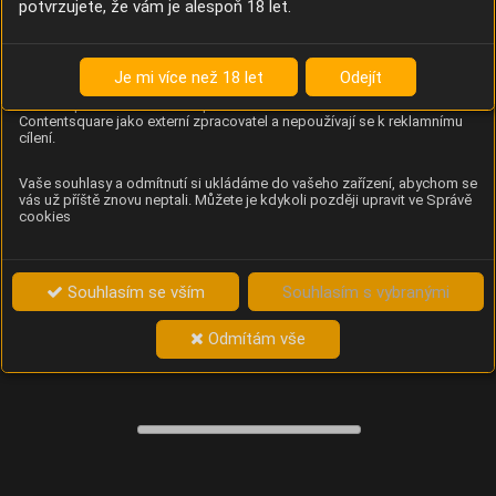
potvrzujete, že vám je alespoň 18 let.
Content Square
Analýza chování návštěvníků na webu (pohyb kurzoru,
kliknutí, procházení stránek a heatmapy), která
Je mi více než 18 let
Odejít
provozovateli e-shopu Betelné škopek pomáhá zlepšovat
obsah a použitelnost. Data zpracovává služba
Contentsquare jako externí zpracovatel a nepoužívají se k reklamnímu
cílení.
Vaše souhlasy a odmítnutí si ukládáme do vašeho zařízení, abychom se
vás už příště znovu neptali. Můžete je kdykoli později upravit ve Správě
cookies
Souhlasím se vším
Souhlasím s vybranými
Odmítám vše