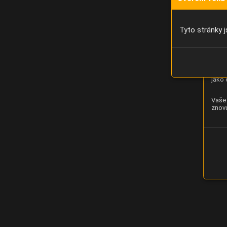
Díky 
moci 
Tyto stránky j
Analý
strán
zlepš
jako 
Vaše 
znovu