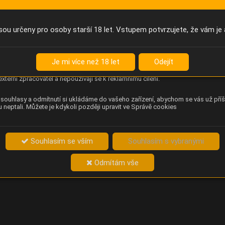
Anonymní unikátní ID
němu příště poznáme, že se jedná o stejné zařízení, a budeme tak
přesněji vyhodnotit návštěvnost. Identifikátor je zcela anonymní.
sou určeny pro osoby starší 18 let. Vstupem potvrzujete, že vám je 
Content Square
za chování návštěvníků na webu (pohyb kurzoru, kliknutí, procházení
Je mi více než 18 let
Odejít
ek a heatmapy), která provozovateli e-shopu Betelné škopek pomáhá
ovat obsah a použitelnost. Data zpracovává služba Contentsquare
externí zpracovatel a nepoužívají se k reklamnímu cílení.
souhlasy a odmítnutí si ukládáme do vašeho zařízení, abychom se vás už příš
 neptali. Můžete je kdykoli později upravit ve Správě cookies
Souhlasím se vším
Souhlasím s vybranými
Odmítám vše