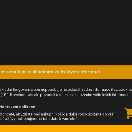
st o souhlas s ukládáním volitelných informací
ákladní fungování webu nepotřebujeme ukládat žádné informace (tzv. cookie
). Rádi bychom vás ale požádali o souhlas s uložením volitelných informací:
Nastavení aplikace
 chcete, aby zůstal váš nákupní košík a další volby uložené do vaší
í návštěvy, potřebujeme si tato data k vám uložit.