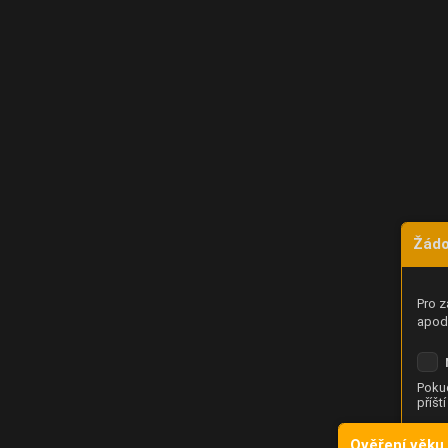
Žádo
Pro z
apod.
Pokud
příšt
Ověření věku