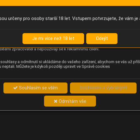
Anonymní unikátní ID
němu příště poznáme, že se jedná o stejné zařízení, a budeme tak
přesněji vyhodnotit návštěvnost. Identifikátor je zcela anonymní.
sou určeny pro osoby starší 18 let. Vstupem potvrzujete, že vám je 
Content Square
za chování návštěvníků na webu (pohyb kurzoru, kliknutí, procházení
Je mi více než 18 let
Odejít
ek a heatmapy), která provozovateli e-shopu Betelné škopek pomáhá
ovat obsah a použitelnost. Data zpracovává služba Contentsquare
externí zpracovatel a nepoužívají se k reklamnímu cílení.
souhlasy a odmítnutí si ukládáme do vašeho zařízení, abychom se vás už příš
 neptali. Můžete je kdykoli později upravit ve Správě cookies
Souhlasím se vším
Souhlasím s vybranými
Odmítám vše