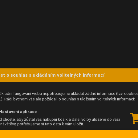
st o souhlas s ukládáním volitelných informací
ákladní fungování webu nepotřebujeme ukládat žádné informace (tzv. cookie
). Rádi bychom vás ale požádali o souhlas s uložením volitelných informací:
Nastavení aplikace
 chcete, aby zůstal váš nákupní košík a další volby uložené do vaší
í návštěvy, potřebujeme si tato data k vám uložit.