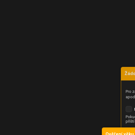
Žádo
Pro z
apod.
Pokud
příšt
Ověření věku