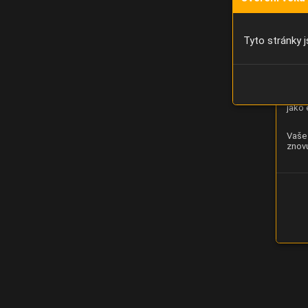
Díky 
moci 
Tyto stránky j
Analý
strán
zlepš
jako 
Vaše 
znovu