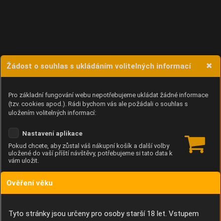
Žádost o souhlas s ukládáním volitelných informací
Pro základní fungování webu nepotřebujeme ukládat žádné informace
(tzv. cookies apod.). Rádi bychom vás ale požádali o souhlas s
uložením volitelných informací:
Nastavení aplikace
Pokud chcete, aby zůstal váš nákupní košík a další volby
uložené do vaší příští návštěvy, potřebujeme si tato data k
vám uložit.
Ověření věku
Anonymní unikátní ID
Díky němu příště poznáme, že se jedná o stejné zařízení, a
budeme tak moci přesněji vyhodnotit návštěvnost.
Identifikátor je zcela anonymní.
Tyto stránky jsou určeny pro osoby starší 18 let. Vstupem