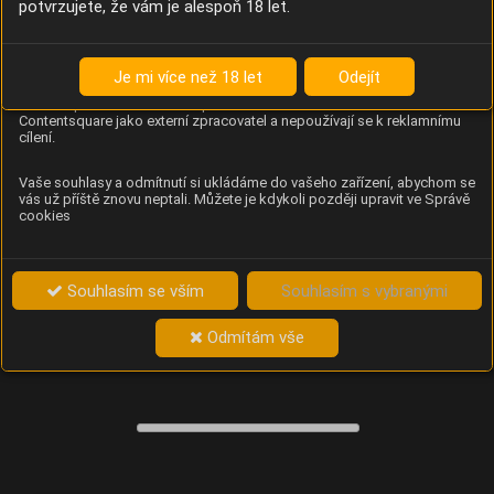
potvrzujete, že vám je alespoň 18 let.
Content Square
Analýza chování návštěvníků na webu (pohyb kurzoru,
kliknutí, procházení stránek a heatmapy), která
Je mi více než 18 let
Odejít
provozovateli e-shopu Betelné škopek pomáhá zlepšovat
obsah a použitelnost. Data zpracovává služba
Contentsquare jako externí zpracovatel a nepoužívají se k reklamnímu
cílení.
Vaše souhlasy a odmítnutí si ukládáme do vašeho zařízení, abychom se
vás už příště znovu neptali. Můžete je kdykoli později upravit ve Správě
cookies
Souhlasím se vším
Souhlasím s vybranými
Odmítám vše