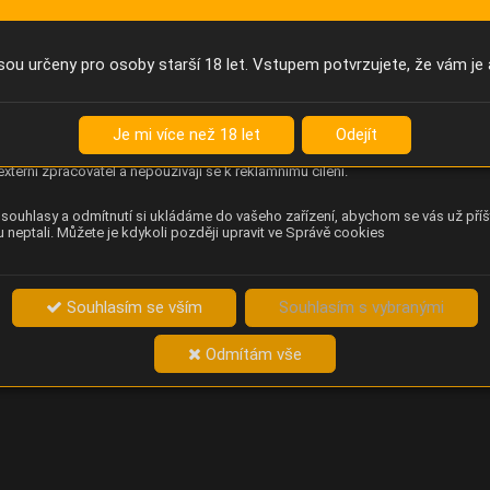
Anonymní unikátní ID
němu příště poznáme, že se jedná o stejné zařízení, a budeme tak
přesněji vyhodnotit návštěvnost. Identifikátor je zcela anonymní.
sou určeny pro osoby starší 18 let. Vstupem potvrzujete, že vám je 
Content Square
za chování návštěvníků na webu (pohyb kurzoru, kliknutí, procházení
Je mi více než 18 let
Odejít
ek a heatmapy), která provozovateli e-shopu Betelné škopek pomáhá
ovat obsah a použitelnost. Data zpracovává služba Contentsquare
externí zpracovatel a nepoužívají se k reklamnímu cílení.
souhlasy a odmítnutí si ukládáme do vašeho zařízení, abychom se vás už příš
 neptali. Můžete je kdykoli později upravit ve Správě cookies
Souhlasím se vším
Souhlasím s vybranými
Odmítám vše