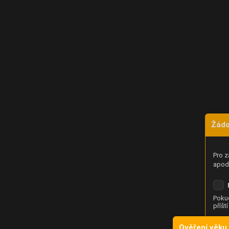
Žádo
Pro z
apod.
Pokud
příšt
Ověření věku