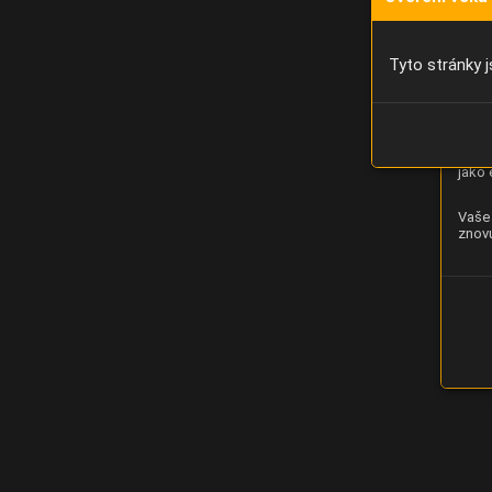
Díky 
moci 
Tyto stránky j
Analý
strán
zlepš
jako 
Vaše 
znovu