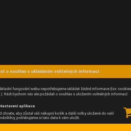
st o souhlas s ukládáním volitelných informací
ákladní fungování webu nepotřebujeme ukládat žádné informace (tzv. cookie
). Rádi bychom vás ale požádali o souhlas s uložením volitelných informací:
Nastavení aplikace
 chcete, aby zůstal váš nákupní košík a další volby uložené do vaší
í návštěvy, potřebujeme si tato data k vám uložit.