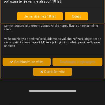
potvrzujete, že vám je alespoň 18 let.
Content Square
Analýza chování návštěvníků na webu (pohyb kurzoru,
kliknutí, procházení stránek a heatmapy), která
Je mi více než 18 let
Odejít
provozovateli e-shopu Betelné škopek pomáhá zlepšovat
obsah a použitelnost. Data zpracovává služba
Contentsquare jako externí zpracovatel a nepoužívají se k reklamnímu
cílení.
Vaše souhlasy a odmítnutí si ukládáme do vašeho zařízení, abychom se
vás už příště znovu neptali. Můžete je kdykoli později upravit ve Správě
cookies
Souhlasím se vším
Souhlasím s vybranými
Odmítám vše