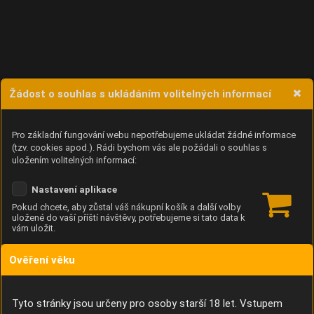
Žádost o souhlas s ukládáním volitelných informací
Pro základní fungování webu nepotřebujeme ukládat žádné informace
(tzv. cookies apod.). Rádi bychom vás ale požádali o souhlas s
uložením volitelných informací:
Nastavení aplikace
Pokud chcete, aby zůstal váš nákupní košík a další volby
uložené do vaší příští návštěvy, potřebujeme si tato data k
vám uložit.
Ověření věku
Anonymní unikátní ID
Díky němu příště poznáme, že se jedná o stejné zařízení, a
budeme tak moci přesněji vyhodnotit návštěvnost.
Identifikátor je zcela anonymní.
Tyto stránky jsou určeny pro osoby starší 18 let. Vstupem