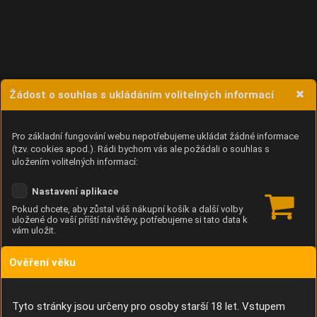
Žádost o souhlas s ukládáním volitelných informací
Pro základní fungování webu nepotřebujeme ukládat žádné informace
(tzv. cookies apod.). Rádi bychom vás ale požádali o souhlas s
uložením volitelných informací:
Nastavení aplikace
Pokud chcete, aby zůstal váš nákupní košík a další volby
uložené do vaší příští návštěvy, potřebujeme si tato data k
vám uložit.
Ověření věku
Anonymní unikátní ID
Díky němu příště poznáme, že se jedná o stejné zařízení, a
budeme tak moci přesněji vyhodnotit návštěvnost.
Identifikátor je zcela anonymní.
Tyto stránky jsou určeny pro osoby starší 18 let. Vstupem