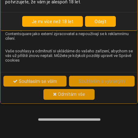
potvrzujete, že vám je alespoň 18 let.
Content Square
Analýza chování návštěvníků na webu (pohyb kurzoru,
kliknutí, procházení stránek a heatmapy), která
Je mi více než 18 let
Odejít
provozovateli e-shopu Betelné škopek pomáhá zlepšovat
obsah a použitelnost. Data zpracovává služba
Contentsquare jako externí zpracovatel a nepoužívají se k reklamnímu
cílení.
Vaše souhlasy a odmítnutí si ukládáme do vašeho zařízení, abychom se
vás už příště znovu neptali. Můžete je kdykoli později upravit ve Správě
cookies
Souhlasím se vším
Souhlasím s vybranými
Odmítám vše