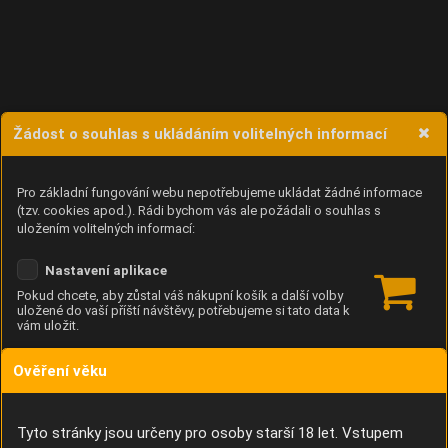
Žádost o souhlas s ukládáním volitelných informací
Pro základní fungování webu nepotřebujeme ukládat žádné informace
(tzv. cookies apod.). Rádi bychom vás ale požádali o souhlas s
uložením volitelných informací:
Nastavení aplikace
Pokud chcete, aby zůstal váš nákupní košík a další volby
uložené do vaší příští návštěvy, potřebujeme si tato data k
vám uložit.
Ověření věku
Anonymní unikátní ID
Díky němu příště poznáme, že se jedná o stejné zařízení, a
budeme tak moci přesněji vyhodnotit návštěvnost.
Identifikátor je zcela anonymní.
Tyto stránky jsou určeny pro osoby starší 18 let. Vstupem