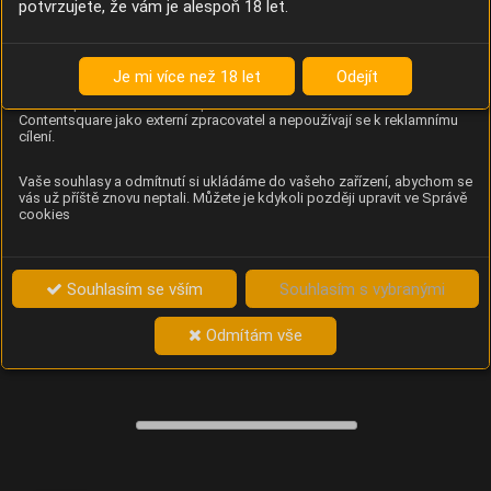
potvrzujete, že vám je alespoň 18 let.
Content Square
Analýza chování návštěvníků na webu (pohyb kurzoru,
kliknutí, procházení stránek a heatmapy), která
Je mi více než 18 let
Odejít
provozovateli e-shopu Betelné škopek pomáhá zlepšovat
obsah a použitelnost. Data zpracovává služba
Contentsquare jako externí zpracovatel a nepoužívají se k reklamnímu
cílení.
Vaše souhlasy a odmítnutí si ukládáme do vašeho zařízení, abychom se
vás už příště znovu neptali. Můžete je kdykoli později upravit ve Správě
cookies
Souhlasím se vším
Souhlasím s vybranými
Odmítám vše