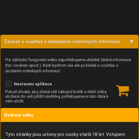
Žádost o souhlas s ukládáním volitelných informací
Pro základní fungování webu nepotřebujeme ukládat žádné informace
(tzv. cookies apod.). Rádi bychom vás ale požádali o souhlas s
uložením volitelných informací:
Nastavení aplikace
Pokud chcete, aby zůstal váš nákupní košík a další volby
uložené do vaší příští návštěvy, potřebujeme si tato data k
vám uložit.
Ověření věku
Anonymní unikátní ID
Díky němu příště poznáme, že se jedná o stejné zařízení, a
budeme tak moci přesněji vyhodnotit návštěvnost.
Identifikátor je zcela anonymní.
Tyto stránky jsou určeny pro osoby starší 18 let. Vstupem