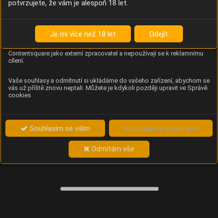
potvrzujete, že vám je alespoň 18 let.
Content Square
Analýza chování návštěvníků na webu (pohyb kurzoru,
kliknutí, procházení stránek a heatmapy), která
Je mi více než 18 let
Odejít
provozovateli e-shopu Betelné škopek pomáhá zlepšovat
obsah a použitelnost. Data zpracovává služba
Contentsquare jako externí zpracovatel a nepoužívají se k reklamnímu
cílení.
Vaše souhlasy a odmítnutí si ukládáme do vašeho zařízení, abychom se
vás už příště znovu neptali. Můžete je kdykoli později upravit ve Správě
cookies
Souhlasím se vším
Souhlasím s vybranými
Odmítám vše