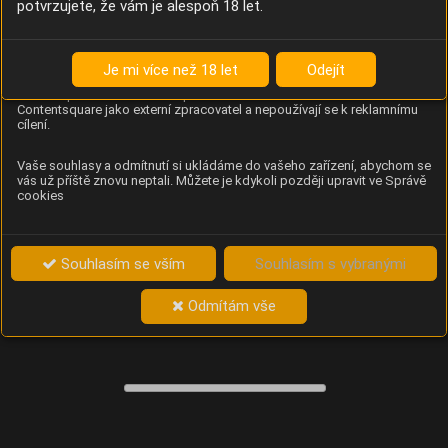
potvrzujete, že vám je alespoň 18 let.
Content Square
Analýza chování návštěvníků na webu (pohyb kurzoru,
kliknutí, procházení stránek a heatmapy), která
Je mi více než 18 let
Odejít
provozovateli e-shopu Betelné škopek pomáhá zlepšovat
obsah a použitelnost. Data zpracovává služba
Contentsquare jako externí zpracovatel a nepoužívají se k reklamnímu
cílení.
Vaše souhlasy a odmítnutí si ukládáme do vašeho zařízení, abychom se
vás už příště znovu neptali. Můžete je kdykoli později upravit ve Správě
cookies
Souhlasím se vším
Souhlasím s vybranými
Odmítám vše