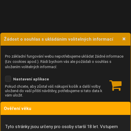
Žádost o souhlas s ukládáním volitelných informací
Pro základní fungování webu nepotřebujeme ukládat žádné informace
(tzv. cookies apod.). Rádi bychom vás ale požádali o souhlas s
uložením volitelných informací:
Nastavení aplikace
Pokud chcete, aby zůstal váš nákupní košík a další volby
uložené do vaší příští návštěvy, potřebujeme si tato data k
vám uložit.
Ověření věku
Anonymní unikátní ID
Díky němu příště poznáme, že se jedná o stejné zařízení, a
budeme tak moci přesněji vyhodnotit návštěvnost.
Identifikátor je zcela anonymní.
Tyto stránky jsou určeny pro osoby starší 18 let. Vstupem