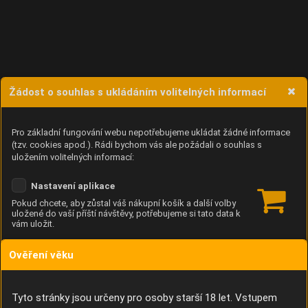
Žádost o souhlas s ukládáním volitelných informací
Pro základní fungování webu nepotřebujeme ukládat žádné informace
(tzv. cookies apod.). Rádi bychom vás ale požádali o souhlas s
uložením volitelných informací:
Nastavení aplikace
Pokud chcete, aby zůstal váš nákupní košík a další volby
uložené do vaší příští návštěvy, potřebujeme si tato data k
vám uložit.
Ověření věku
Anonymní unikátní ID
Díky němu příště poznáme, že se jedná o stejné zařízení, a
budeme tak moci přesněji vyhodnotit návštěvnost.
Identifikátor je zcela anonymní.
Tyto stránky jsou určeny pro osoby starší 18 let. Vstupem