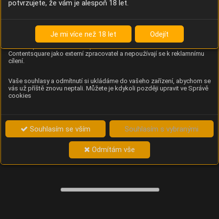
potvrzujete, že vám je alespoň 18 let.
Content Square
Analýza chování návštěvníků na webu (pohyb kurzoru,
kliknutí, procházení stránek a heatmapy), která
Je mi více než 18 let
Odejít
provozovateli e-shopu Betelné škopek pomáhá zlepšovat
obsah a použitelnost. Data zpracovává služba
Contentsquare jako externí zpracovatel a nepoužívají se k reklamnímu
cílení.
Vaše souhlasy a odmítnutí si ukládáme do vašeho zařízení, abychom se
vás už příště znovu neptali. Můžete je kdykoli později upravit ve Správě
cookies
Souhlasím se vším
Souhlasím s vybranými
Odmítám vše