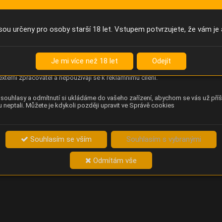
Anonymní unikátní ID
němu příště poznáme, že se jedná o stejné zařízení, a budeme tak
přesněji vyhodnotit návštěvnost. Identifikátor je zcela anonymní.
sou určeny pro osoby starší 18 let. Vstupem potvrzujete, že vám je 
Content Square
za chování návštěvníků na webu (pohyb kurzoru, kliknutí, procházení
Je mi více než 18 let
Odejít
ek a heatmapy), která provozovateli e-shopu Betelné škopek pomáhá
ovat obsah a použitelnost. Data zpracovává služba Contentsquare
externí zpracovatel a nepoužívají se k reklamnímu cílení.
souhlasy a odmítnutí si ukládáme do vašeho zařízení, abychom se vás už příš
 neptali. Můžete je kdykoli později upravit ve Správě cookies
Souhlasím se vším
Souhlasím s vybranými
Odmítám vše