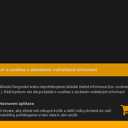
st o souhlas s ukládáním volitelných informací
ákladní fungování webu nepotřebujeme ukládat žádné informace (tzv. cookie
). Rádi bychom vás ale požádali o souhlas s uložením volitelných informací:
Nastavení aplikace
 chcete, aby zůstal váš nákupní košík a další volby uložené do vaší
í návštěvy, potřebujeme si tato data k vám uložit.