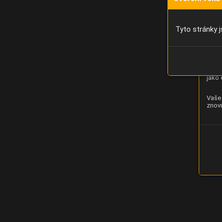
Díky 
moci 
Tyto stránky j
Analý
strán
zlepš
jako 
Vaše 
znovu