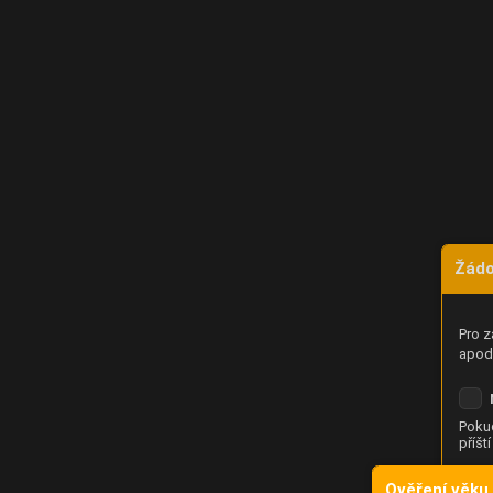
Žádo
Pro z
apod.
Pokud
příšt
Ověření věku