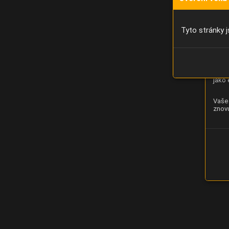
Díky 
moci 
Tyto stránky j
Analý
strán
zlepš
jako 
Vaše 
znovu