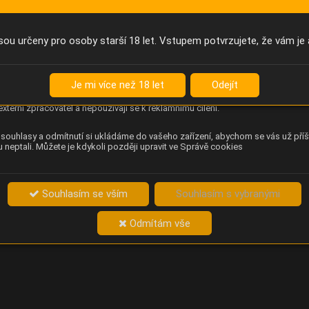
Anonymní unikátní ID
němu příště poznáme, že se jedná o stejné zařízení, a budeme tak
přesněji vyhodnotit návštěvnost. Identifikátor je zcela anonymní.
sou určeny pro osoby starší 18 let. Vstupem potvrzujete, že vám je 
Content Square
za chování návštěvníků na webu (pohyb kurzoru, kliknutí, procházení
Je mi více než 18 let
Odejít
ek a heatmapy), která provozovateli e-shopu Betelné škopek pomáhá
ovat obsah a použitelnost. Data zpracovává služba Contentsquare
externí zpracovatel a nepoužívají se k reklamnímu cílení.
souhlasy a odmítnutí si ukládáme do vašeho zařízení, abychom se vás už příš
 neptali. Můžete je kdykoli později upravit ve Správě cookies
Souhlasím se vším
Souhlasím s vybranými
Odmítám vše