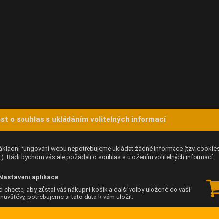
st o souhlas s ukládáním volitelných informací
ákladní fungování webu nepotřebujeme ukládat žádné informace (tzv. cookie
). Rádi bychom vás ale požádali o souhlas s uložením volitelných informací:
Nastavení aplikace
 chcete, aby zůstal váš nákupní košík a další volby uložené do vaší
í návštěvy, potřebujeme si tato data k vám uložit.