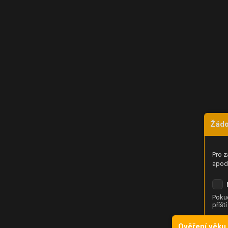
Žádo
Pro z
apod.
Pokud
příšt
Ověření věku