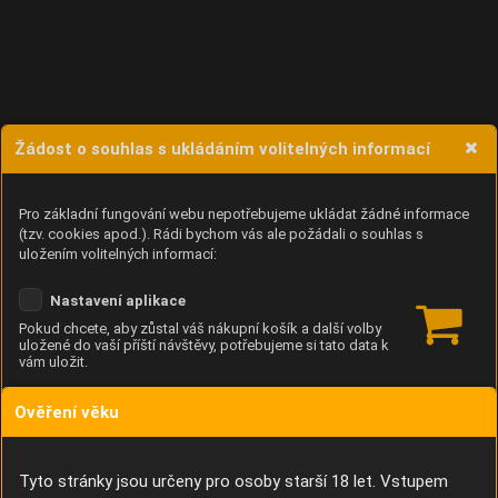
Žádost o souhlas s ukládáním volitelných informací
Pro základní fungování webu nepotřebujeme ukládat žádné informace
(tzv. cookies apod.). Rádi bychom vás ale požádali o souhlas s
uložením volitelných informací:
Nastavení aplikace
Pokud chcete, aby zůstal váš nákupní košík a další volby
uložené do vaší příští návštěvy, potřebujeme si tato data k
vám uložit.
Ověření věku
Anonymní unikátní ID
Díky němu příště poznáme, že se jedná o stejné zařízení, a
budeme tak moci přesněji vyhodnotit návštěvnost.
Identifikátor je zcela anonymní.
Tyto stránky jsou určeny pro osoby starší 18 let. Vstupem