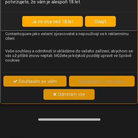
potvrzujete, že vám je alespoň 18 let.
Content Square
Analýza chování návštěvníků na webu (pohyb kurzoru,
kliknutí, procházení stránek a heatmapy), která
Je mi více než 18 let
Odejít
provozovateli e-shopu Betelné škopek pomáhá zlepšovat
obsah a použitelnost. Data zpracovává služba
Contentsquare jako externí zpracovatel a nepoužívají se k reklamnímu
cílení.
Vaše souhlasy a odmítnutí si ukládáme do vašeho zařízení, abychom se
vás už příště znovu neptali. Můžete je kdykoli později upravit ve Správě
cookies
Souhlasím se vším
Souhlasím s vybranými
Odmítám vše