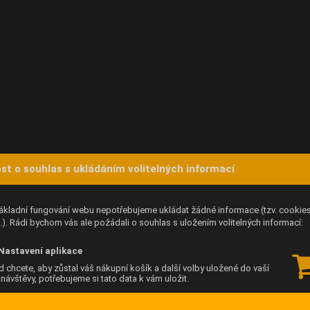
st o souhlas s ukládáním volitelných informací
ákladní fungování webu nepotřebujeme ukládat žádné informace (tzv. cookie
). Rádi bychom vás ale požádali o souhlas s uložením volitelných informací:
Nastavení aplikace
 chcete, aby zůstal váš nákupní košík a další volby uložené do vaší
í návštěvy, potřebujeme si tato data k vám uložit.