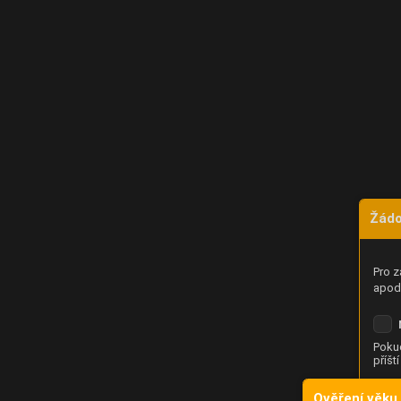
Žádo
Pro z
apod.
Pokud
příšt
Ověření věku