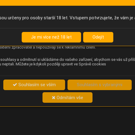
Anonymní unikátní ID
němu příště poznáme, že se jedná o stejné zařízení, a budeme tak
přesněji vyhodnotit návštěvnost. Identifikátor je zcela anonymní.
sou určeny pro osoby starší 18 let. Vstupem potvrzujete, že vám je 
Content Square
za chování návštěvníků na webu (pohyb kurzoru, kliknutí, procházení
Je mi více než 18 let
Odejít
ek a heatmapy), která provozovateli e-shopu Betelné škopek pomáhá
ovat obsah a použitelnost. Data zpracovává služba Contentsquare
externí zpracovatel a nepoužívají se k reklamnímu cílení.
souhlasy a odmítnutí si ukládáme do vašeho zařízení, abychom se vás už příš
 neptali. Můžete je kdykoli později upravit ve Správě cookies
Souhlasím se vším
Souhlasím s vybranými
Odmítám vše