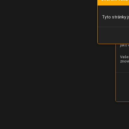
Díky 
moci 
Tyto stránky j
Analý
strán
zlepš
jako 
Vaše 
znovu