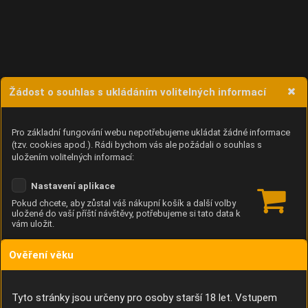
Žádost o souhlas s ukládáním volitelných informací
Pro základní fungování webu nepotřebujeme ukládat žádné informace
(tzv. cookies apod.). Rádi bychom vás ale požádali o souhlas s
uložením volitelných informací:
Nastavení aplikace
Pokud chcete, aby zůstal váš nákupní košík a další volby
uložené do vaší příští návštěvy, potřebujeme si tato data k
vám uložit.
Ověření věku
Anonymní unikátní ID
Díky němu příště poznáme, že se jedná o stejné zařízení, a
budeme tak moci přesněji vyhodnotit návštěvnost.
Identifikátor je zcela anonymní.
Tyto stránky jsou určeny pro osoby starší 18 let. Vstupem