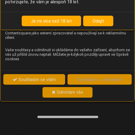
potvrzujete, že vám je alespoň 18 let.
Content Square
Analýza chování návštěvníků na webu (pohyb kurzoru,
kliknutí, procházení stránek a heatmapy), která
Je mi více než 18 let
Odejít
provozovateli e-shopu Betelné škopek pomáhá zlepšovat
obsah a použitelnost. Data zpracovává služba
Contentsquare jako externí zpracovatel a nepoužívají se k reklamnímu
cílení.
Vaše souhlasy a odmítnutí si ukládáme do vašeho zařízení, abychom se
vás už příště znovu neptali. Můžete je kdykoli později upravit ve Správě
cookies
Souhlasím se vším
Souhlasím s vybranými
Odmítám vše